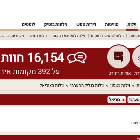
וילות
סוויטות
דירות נופש
מלונות בוטיק
לופטים
שפחות
וילות למסיבת רווקים
וילות למסיבת רווקות
וילות נופש
וילות עם בריכה
16,154 חוות דעת אמיתיות!
על 392 מקומות אירוח שונים ברחבי הארץ
רת
אודות ריזורט
ת
וילות בצפון
וילות בגליל המערבי
וילות בצוריאל
מערבי
צוריאל
נצחת