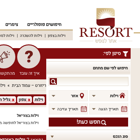
חיפושים פופולריים
צימרים
וילות בצפון
וילות להשכרה
וילות למ
סינון לפי:
חיפוש לפי שם מתחם
איך זה עובד
מהתקשו
חיפוש
ריזורט – עמוד הבית
וילו
לפי
שם
וילות
אזור
וילות
צפון
גליל ה
מתחם
תאריך הגעה
תאריך עזיבה
וילות בצוריאל
חפש כעת!
וילות בצוריאל לחופשה מ
סוג הנכס