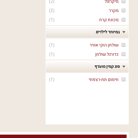
מיקרוגל
(
2
)
מקרר
(
2
)
מכונת קרח
(
1
)
במיוחד לילדים
שולחן הוקי אוויר
(
1
)
כדורגל שולחן
(
1
)
סוג קמין מועדף
חימום תת-רצפתי
(
1
)