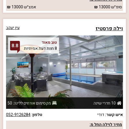
סופ״ש
13000
אמצ״ש
13000
וילה פרסטיז
עין יעקב
טוב מאוד
8.8
8 חוות דעת אמיתיות
10 חדרי שינה
מקסימום אורחים ללינה: 50
איש קשר:
דודי
טלפון:
052-9126284
מחיר לוילה החל מ: