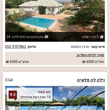
5 חדרי שינה
מקסימום אורחים ללינה: 24
איש קשר:
מרכז הזמנות
טלפון:
052-9707862
מחיר לוילה החל מ:
סופ״ש
6500
אמצ״ש
6500
וילה לה פלאיה
עבדון
טוב מאוד
9.3
14 חוות דעת אמיתיות