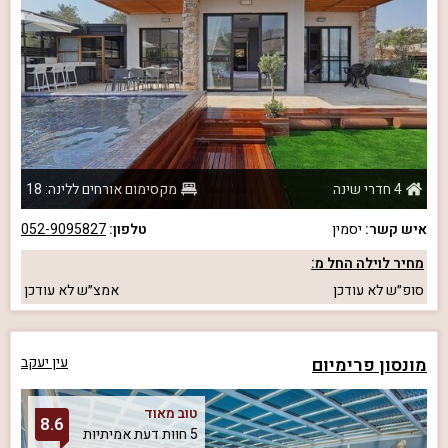
4 חדרי שינה
מקסימום אורחים ללינה: 18
איש קשר:
יסמין
טלפון:
052-9095827
מחיר לוילה החל מ:
סופ״ש
לא עודכן
אמצ״ש
לא עודכן
מונסון פרימיום
עין יעקב
טוב מאוד
8.6
5 חוות דעת אמיתיות