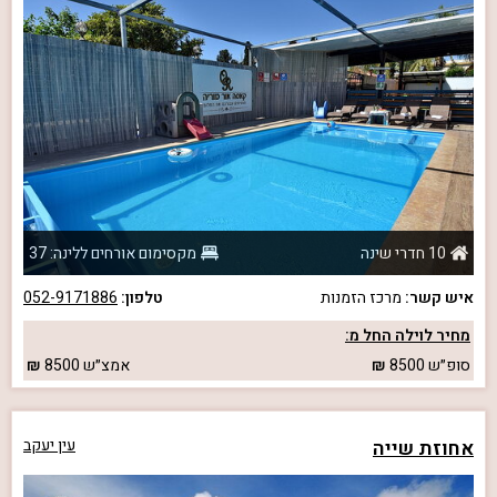
10 חדרי שינה
מקסימום אורחים ללינה: 37
איש קשר:
מרכז הזמנות
טלפון:
052-9171886
מחיר לוילה החל מ:
סופ״ש
8500
אמצ״ש
8500
אחוזת שייה
עין יעקב