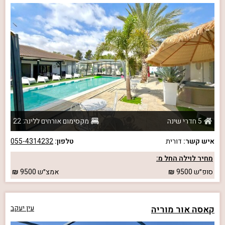
5 חדרי שינה
מקסימום אורחים ללינה: 22
איש קשר:
דורית
טלפון:
055-4314232
מחיר לוילה החל מ:
סופ״ש
9500
אמצ״ש
9500
קאסה אור מוריה
עין יעקב