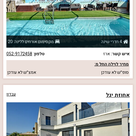
4 חדרי שינה
מקסימום אורחים ללינה: 20
איש קשר:
ארז
טלפון:
052-9172458
מחיר לוילה החל מ:
סופ״ש
לא עודכן
אמצ״ש
לא עודכן
אחוזת יגל
עבדון