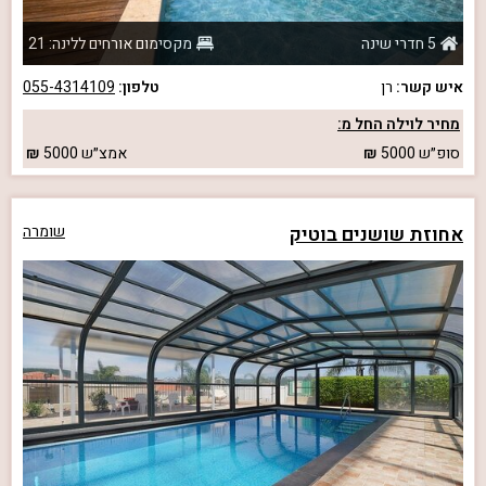
5 חדרי שינה
מקסימום אורחים ללינה: 21
איש קשר:
רן
טלפון:
055-4314109
מחיר לוילה החל מ:
סופ״ש
5000
אמצ״ש
5000
אחוזת שושנים בוטיק
שומרה