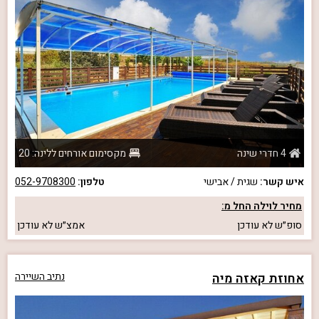
4 חדרי שינה
מקסימום אורחים ללינה: 20
איש קשר:
שגית / אבישי
טלפון:
052-9708300
מחיר לוילה החל מ:
סופ״ש
לא עודכן
אמצ״ש
לא עודכן
אחוזת קאזה מיה
נתיב השיירה