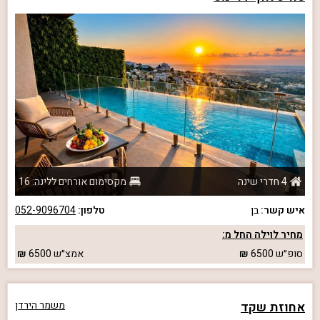
4 חדרי שינה
מקסימום אורחים ללינה: 16
איש קשר:
בן
טלפון:
052-9096704
מחיר לוילה החל מ:
סופ״ש
6500
אמצ״ש
6500
אחוזת שקד
משמר הירדן