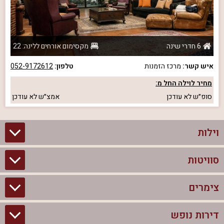
6 חדרי שינה
מקסימום אורחים ללינה: 22
איש קשר:
מרכז הזמנות
טלפון:
052-9172612
מחיר לוילה החל מ:
סופ״ש
לא עודכן
אמצ״ש
לא עודכן
וילות
סוויטות
וילות בצפון
וילות להשכרה
צימרים
סוויטות בצפון
וילות למשפחות
צימרים לזוגות עם בריכה פרטית
דירות נופש
צימרים בצפון