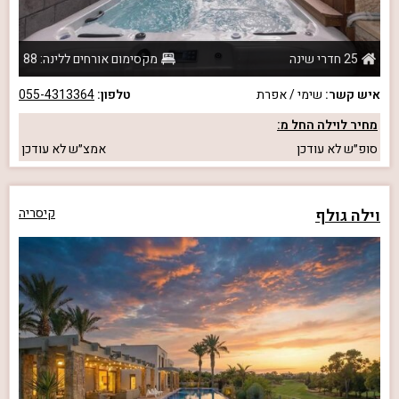
25 חדרי שינה
מקסימום אורחים ללינה: 88
איש קשר:
שימי / אפרת
טלפון:
055-4313364
מחיר לוילה החל מ:
סופ״ש
לא עודכן
אמצ״ש
לא עודכן
וילה גולף
קיסריה