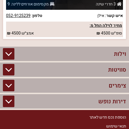
3 חדרי שינה
מקסימום אורחים ללינה: 9
איש קשר:
אילן
טלפון:
052-9125239
מחיר לוילה החל מ:
סופ״ש
4500
אמצ״ש
4500
וילות
סוויטות
וילות בצפון
וילות להשכרה
צימרים
סוויטות בצפון
וילות למשפחות
צימרים לזוגות עם בריכה פרטית
דירות נופש
צימרים בצפון
וילות למסיבת רווקים
סוויטות לזוגות
צימרים לזוגות
הוספת נכס חדש לאתר
דירות נופש בצפון
וילות למסיבת רווקות
צימרים יוקרתיים
תנאי שימוש
צימרים למשפחות