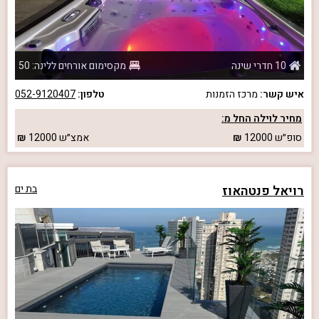
10 חדרי שינה
מקסימום אורחים ללינה: 50
איש קשר:
מרכז הזמנות
טלפון:
052-9120407
מחיר לוילה החל מ:
סופ״ש
12000
אמצ״ש
12000
רויאל פנטהאוז
בת ים