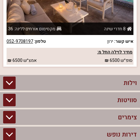
8 חדרי שינה
מקסימום אורחים ללינה: 36
איש קשר:
ירון
טלפון:
052-9708197
מחיר לוילה החל מ:
סופ״ש
6500
אמצ״ש
6500
וילות
סוויטות
וילות בצפון
וילות להשכרה
צימרים
סוויטות בצפון
וילות למשפחות
צימרים לזוגות עם בריכה פרטית
דירות נופש
צימרים בצפון