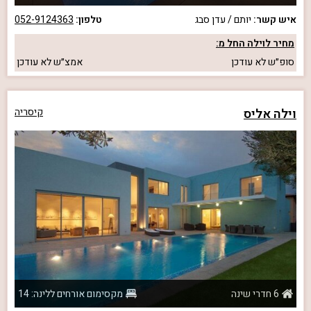
איש קשר:
יותם / עדן סבג
טלפון:
052-9124363
מחיר לוילה החל מ:
סופ״ש
לא עודכן
אמצ״ש
לא עודכן
וילה אליס
קיסריה
6 חדרי שינה
מקסימום אורחים ללינה: 14