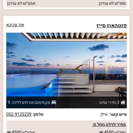
סופ״ש
לא עודכן
אמצ״ש
לא עודכן
פנטהאוז סייז
אור עקיבא
3 חדרי שינה
מקסימום אורחים ללינה: 9
איש קשר:
אילן
טלפון:
052-9125239
מחיר לוילה החל מ:
סופ״ש
4500
אמצ״ש
4500