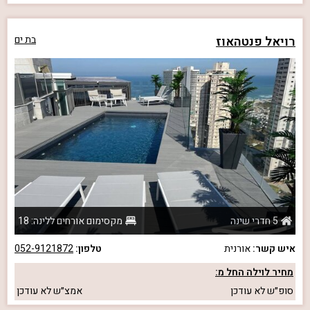
רויאל פנטהאוז
בת ים
5 חדרי שינה
מקסימום אורחים ללינה: 18
איש קשר:
אורנית
טלפון:
052-9121872
מחיר לוילה החל מ:
סופ״ש
לא עודכן
אמצ״ש
לא עודכן