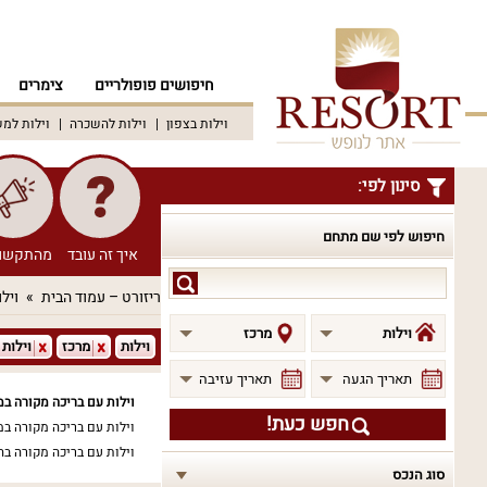
חיפושים פופולריים
צימרים
וילות בצפון
וילות להשכרה
וילות למ
סינון לפי:
חיפוש לפי שם מתחם
איך זה עובד
מהתקשו
חיפוש
ריזורט – עמוד הבית
וילו
לפי
שם
וילות
מרכז
וילות
מרכז
וילות
מתחם
תאריך הגעה
תאריך עזיבה
וילות עם בריכה מקורה במ
חפש כעת!
וילות עם בריכה מקורה במ
וילות עם בריכה מקורה בה
סוג הנכס