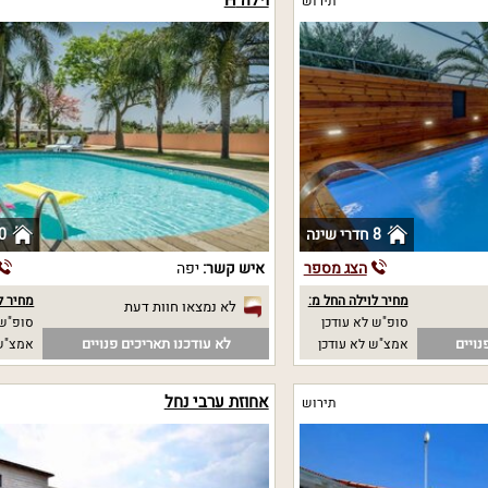
תירוש
8 חדרי שינה
0 חדרי שי
הצג מספר
איש קשר:
יפה
מחיר לוילה החל מ:
מחיר ל
לא נמצאו חוות דעת
סופ"ש לא עודכן
סופ"ש 
נויים
לא עודכנו תאריכים פנויים
אמצ"ש לא עודכן
אמצ"ש 
אחוזת ערבי נחל
תירוש