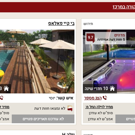
קורה במרכז
בי קיי פאלאס
תירוש
מדהים
9.7
5 חוות דעת אמיתיות
10 חדרי שינה
3 חדרי שי
הצג מספר
איש קשר:
יוסי
מחיר לוילה החל מ:
מחיר ל
לא נמצאו חוות דעת
סופ"ש לא עודכן
סופ"ש 
נויים
לא עודכנו תאריכים פנויים
אמצ"ש לא עודכן
אמצ"ש 
וילה H