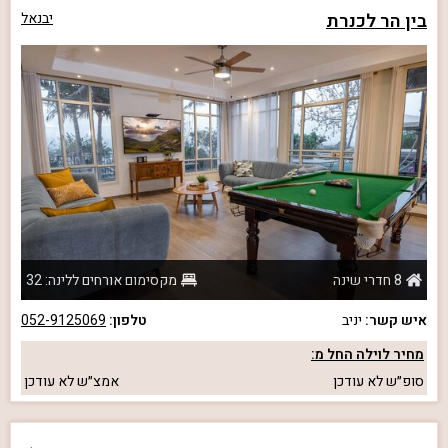
בין הר לכנרת
יבנאל
8 חדרי שינה
מקסימום אורחים ללינה: 32
איש קשר:
יניב
טלפון:
052-9125069
מחיר לוילה החל מ:
סופ״ש
לא עודכן
אמצ״ש
לא עודכן