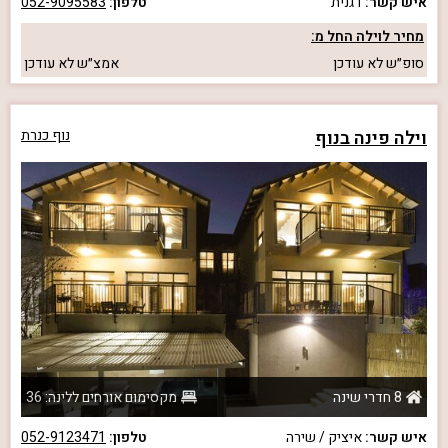
איש קשר:
דגנית
טלפון:
052-9095583
מחיר לוילה החל מ:
סופ״ש
לא עודכן
אמצ״ש
לא עודכן
וילה פינה בנוף
נוף כנרת
8 חדרי שינה
מקסימום אורחים ללינה: 36
איש קשר:
איציק / שירה
טלפון:
052-9123471