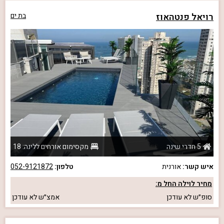
רויאל פנטהאוז
בת ים
5 חדרי שינה
מקסימום אורחים ללינה: 18
איש קשר:
אורנית
טלפון:
052-9121872
מחיר לוילה החל מ:
סופ״ש
לא עודכן
אמצ״ש
לא עודכן