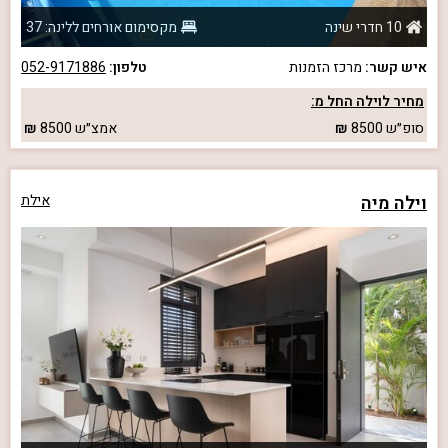
10 חדרי שינה
מקסימום אורחים ללינה: 37
איש קשר:
מרכז הזמנות
טלפון:
052-9171886
מחיר לוילה החל מ:
סופ״ש
8500
אמצ״ש
8500
וילה מיה
אילת