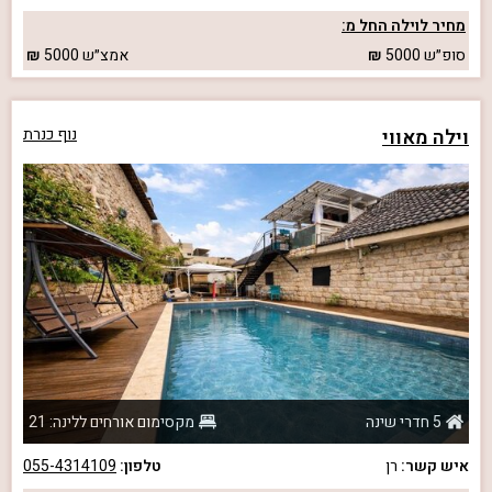
מחיר לוילה החל מ:
סופ״ש
5000
אמצ״ש
5000
וילה מאווי
נוף כנרת
5 חדרי שינה
מקסימום אורחים ללינה: 21
איש קשר:
רן
טלפון:
055-4314109