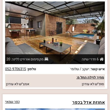
6 חדרי שינה
מקסימום אורחים ללינה: 20
איש קשר:
יעקב / שלומי
טלפון:
052-9706315
מחיר לוילה החל מ:
סופ״ש
לא עודכן
אמצ״ש
לא עודכן
אחוזת אדל בכפר
כפר שמאי