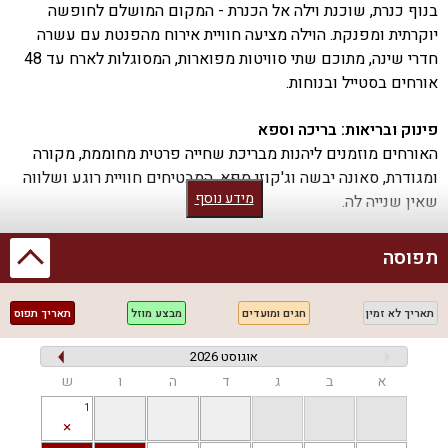
בנוף כנרת, שוכנת וילה אל הכנרת - המקום המושלם לחופשה
יוקרתית ומפנקת. הוילה מציעה חוויית אירוח מהפנטת עם עשרה
חדרי שינה, מתוכם שתי סוויטות מפוארות, המסוגלות לארח עד 48
אורחים בסטייל ובנוחות.
פינוק ובריאות: בריכה וספא
האורחים מוזמנים ליהנות מבריכת שחייה פרטית מחוממת, מקורה
ומגודרת, סאונה יבשה וג'קוזי ספא, המבטיחים חוויית רוגע ושלווה
מידע נוסף
שאין שנייה לה.
תענוגות קולינריים
תפוסה
המטבח החיצוני המאובזר מאפשר לכם להכין ארוחות מופלאות,
ואף ניתן גם להזמין ארוחות שף, חצי פנסיון או ארוחות כשרות
תאריך לא זמין
חגים ומועדים
מבצע מוזל
תאריך תפוס
בתיאום מראש ובתוספת תשלום.
אוגוסט 2026
פרטיות והנאה
א
ב
ג
ד
ה
ו
ש
הוילה מציעה פרטיות מלאה עם חנייה פרטית לאורחים. המקום
1
מתאים לאירועים מיוחדים כמו חתונות, מסיבות רווקות ורווקים, ימי
הולדת וערבי חברה, כשהוא מעניק חווית אירוח בלתי נשכחת.