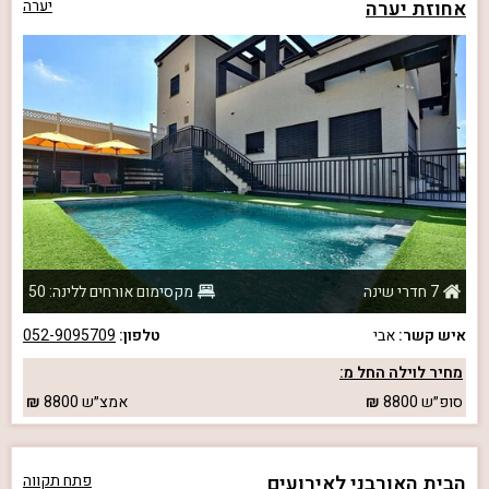
אחוזת יערה
יערה
7 חדרי שינה
מקסימום אורחים ללינה: 50
איש קשר:
אבי
טלפון:
052-9095709
מחיר לוילה החל מ:
סופ״ש
8800
אמצ״ש
8800
הבית האורבני לאירועים
פתח תקווה