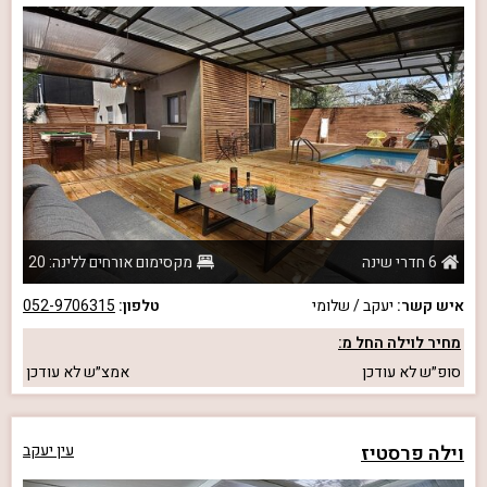
6 חדרי שינה
מקסימום אורחים ללינה: 20
איש קשר:
יעקב / שלומי
טלפון:
052-9706315
מחיר לוילה החל מ:
סופ״ש
לא עודכן
אמצ״ש
לא עודכן
וילה פרסטיז
עין יעקב