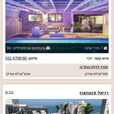
7 חדרי שינה
מקסימום אורחים ללינה: 34
איש קשר:
אסי
טלפון:
052-9708180
מחיר לוילה החל מ:
סופ״ש
לא עודכן
אמצ״ש
לא עודכן
רויאל פנטהאוז
בת ים