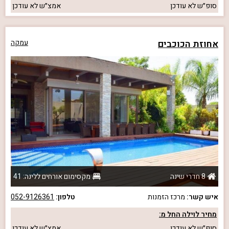
סופ״ש
לא עודכן
אמצ״ש
לא עודכן
אחוזת הכוכבים
עמקה
8 חדרי שינה
מקסימום אורחים ללינה: 41
איש קשר:
מרכז הזמנות
טלפון:
052-9126361
מחיר לוילה החל מ:
סופ״ש
לא עודכן
אמצ״ש
לא עודכן