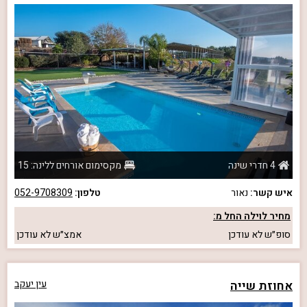
4 חדרי שינה
מקסימום אורחים ללינה: 15
איש קשר:
נאור
טלפון:
052-9708309
מחיר לוילה החל מ:
סופ״ש
לא עודכן
אמצ״ש
לא עודכן
אחוזת שייה
עין יעקב