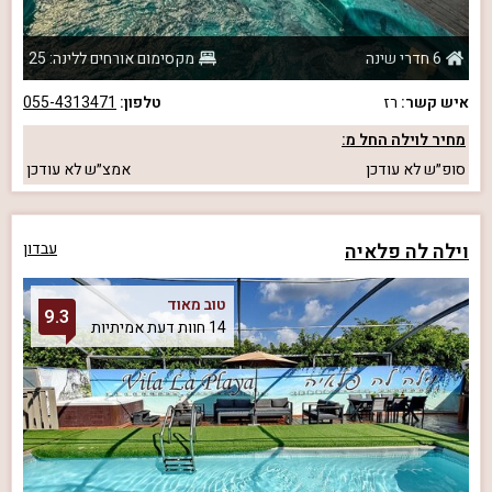
6 חדרי שינה
מקסימום אורחים ללינה: 25
איש קשר:
רז
טלפון:
055-4313471
מחיר לוילה החל מ:
סופ״ש
לא עודכן
אמצ״ש
לא עודכן
וילה לה פלאיה
עבדון
טוב מאוד
9.3
14 חוות דעת אמיתיות