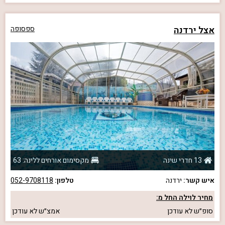
אצל ירדנה
ספסופה
13 חדרי שינה
מקסימום אורחים ללינה: 63
איש קשר:
ירדנה
טלפון:
052-9708118
מחיר לוילה החל מ:
סופ״ש
לא עודכן
אמצ״ש
לא עודכן