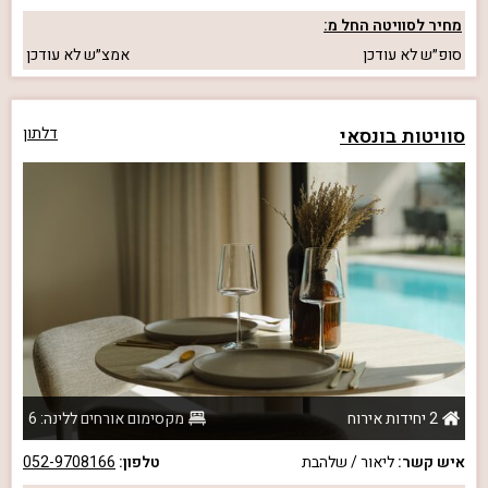
מחיר לסוויטה החל מ:
סופ״ש
לא עודכן
אמצ״ש
לא עודכן
סוויטות בונסאי
דלתון
2 יחידות אירוח
מקסימום אורחים ללינה: 6
איש קשר:
ליאור / שלהבת
טלפון:
052-9708166