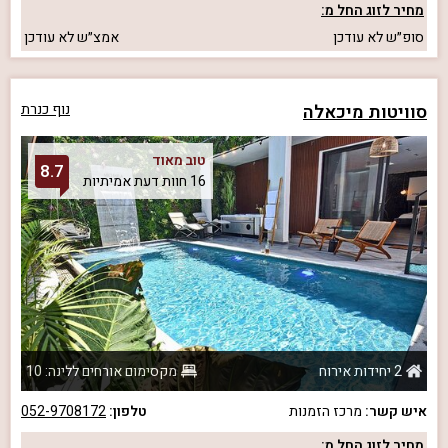
מחיר לזוג החל מ:
סופ״ש
לא עודכן
אמצ״ש
לא עודכן
סוויטות מיכאלה
נוף כנרת
טוב מאוד
8.7
16 חוות דעת אמיתיות
2 יחידות אירוח
מקסימום אורחים ללינה: 10
איש קשר:
מרכז הזמנות
טלפון:
052-9708172
מחיר לזוג החל מ: