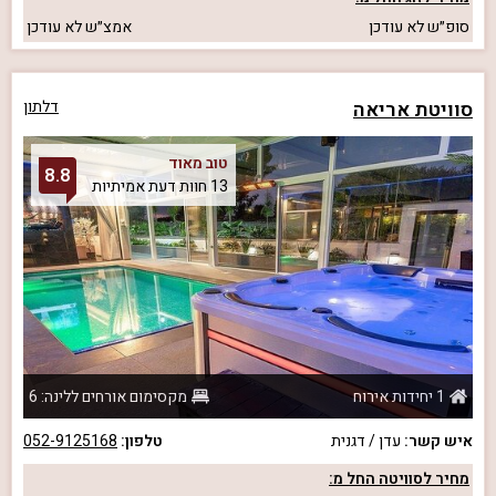
סופ״ש
לא עודכן
אמצ״ש
לא עודכן
סוויטת אריאה
דלתון
טוב מאוד
8.8
13 חוות דעת אמיתיות
1 יחידות אירוח
מקסימום אורחים ללינה: 6
איש קשר:
עדן / דגנית
טלפון:
052-9125168
מחיר לסוויטה החל מ: