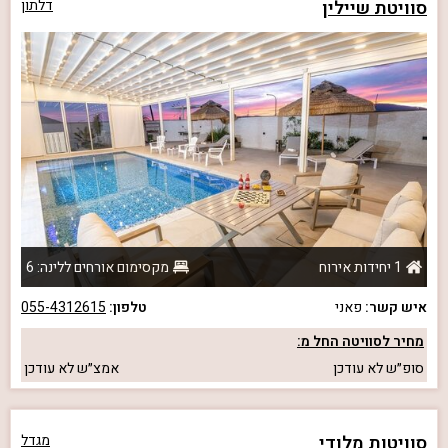
סוויטת שיילין
דלתון
1 יחידות אירוח
מקסימום אורחים ללינה: 6
איש קשר:
פאני
טלפון:
055-4312615
מחיר לסוויטה החל מ:
סופ״ש
לא עודכן
אמצ״ש
לא עודכן
סוויטות מלודי
מגדל