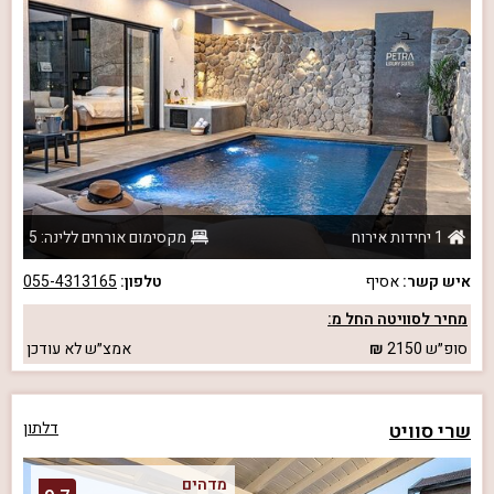
1 יחידות אירוח
מקסימום אורחים ללינה: 5
איש קשר:
אסיף
טלפון:
055-4313165
מחיר לסוויטה החל מ:
סופ״ש
2150
אמצ״ש
לא עודכן
שרי סוויט
דלתון
מדהים