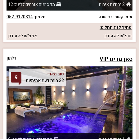
2 יחידות אירוח
מקסימום אורחים ללינה: 12
איש קשר:
בת שבע
טלפון:
052-9170314
מחיר לזוג החל מ:
סופ״ש
לא עודכן
אמצ״ש
לא עודכן
סאן מרינו VIP
דלתון
טוב מאוד
9
22 חוות דעת אמיתיות