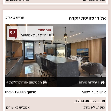
אל די סוויטת יוקרה
קריית ביאליק
טוב מאוד
9.3
10 חוות דעת אמיתיות
1 יחידות אירוח
מקסימום אורחים ללינה: 4
איש קשר:
ליאור
טלפון:
052-9126882
מחיר לסוויטה החל מ:
סופ״ש
לא עודכן
אמצ״ש
לא עודכן