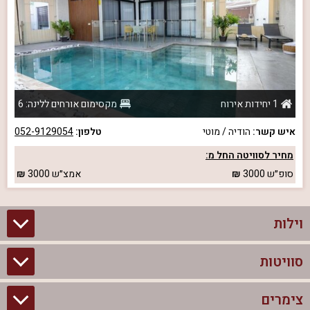
1 יחידות אירוח
מקסימום אורחים ללינה: 6
איש קשר:
הודיה / מוטי
טלפון:
052-9129054
מחיר לסוויטה החל מ:
סופ״ש
3000
אמצ״ש
3000
וילות
סוויטות
וילות בצפון
וילות להשכרה
צימרים
סוויטות בצפון