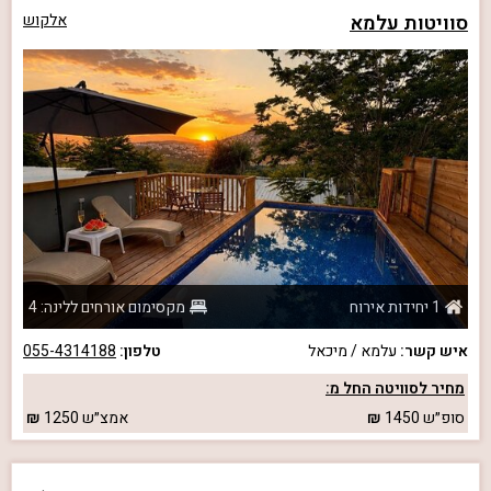
סוויטות עלמא
אלקוש
1 יחידות אירוח
מקסימום אורחים ללינה: 4
איש קשר:
עלמא / מיכאל
טלפון:
055-4314188
מחיר לסוויטה החל מ:
סופ״ש
1450
אמצ״ש
1250