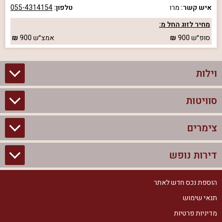
איש קשר:
מרו
טלפון:
055-4314154
מחיר לזוג החל מ:
סופ״ש
900
אמצ״ש
900
וילות
סוויטות
וילות בצפון
וילות להשכרה
צימרים
סוויטות בצפון
וילות למשפחות
צימרים לזוגות עם בריכה פרטית
דירות נופש
צימרים בצפון
וילות למסיבת רווקים
סוויטות לזוגות
צימרים לזוגות
הוספת נכס חדש לאתר
דירות נופש בצפון
וילות למסיבת רווקות
צימרים יוקרתיים
תנאי שימוש
צימרים למשפחות
דירות נופש להשכרה
וילות נופש
מדיניות פרטיות
צימרים מפוארים