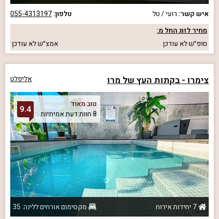
איש קשר:
רועי / טל
טלפון:
055-4313197
מחיר לזוג החל מ:
סופ״ש
לא עודכן
אמצ״ש
לא עודכן
צימרו - בקתות העץ של מרו
אליפלט
טוב מאוד
9.4
8 חוות דעת אמיתיות
7 יחידות אירוח
מקסימום אורחים ללינה: 35