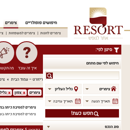
חיפושים פופולריים
צימרים
צימרים לזוגות
צימרים למשפחות
צימ
סינון לפי:
חיפוש לפי שם מתחם
איך זה עובד
מהתקשו
חיפוש
ריזורט – עמוד הבית
צימ
לפי
שם
צימרים
גליל העליון
צימרים
צפון
גליל
מתחם
תאריך הגעה
תאריך עזיבה
צימרים למסיבת כיתה בגלי
חפש כעת!
צימרים למסיבת כיתה בשז
סוג הנכס