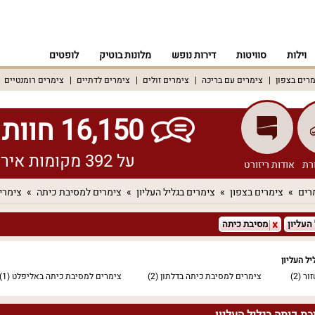
וילות
סוויטות
דירות נופש
מלונות בוטיק
לופטים
רים בצפון
צימרים עם בריכה
צימרים זולים
צימרים לדתיים
צימרים רומנטיים
16,150 חוות דעת אמיתיות!
על 392 מקומות אירוח שונים ברחבי הארץ
רת
אודות ריזורט
רים
צימרים בצפון
צימרים בגליל העליון
צימרים למסיבת כיתה
צימרים
 העליון
מסיבת כיתה
ל העליון
ור
(2)
צימרים למסיבת כיתה בדלתון
(2)
צימרים למסיבת כיתה באליפלט
(1)