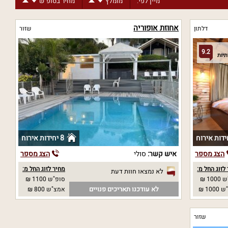
מיין לפי:
מומלץ
מחיר בסופ"ש
אחוזת אופוריה
דלתון
שזור
9.2
8 יחידות אירוח
הצג מספר
איש קשר:
סולי
הצג מספר
לזוג החל מ:
מחיר לזוג החל מ:
לא נמצאו חוות דעת
10 ₪
סופ"ש 1100 ₪
לא עודכנו תאריכים פנויים
10 ₪
אמצ"ש 800 ₪
שזור