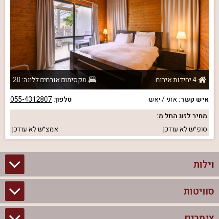
4 יחידות אירוח
מקסימום אורחים ללינה: 20
איש קשר:
אתי / יאש
טלפון:
055-4312807
מחיר לזוג החל מ:
סופ״ש
לא עודכן
אמצ״ש
לא עודכן
וילות
סוויטות
וילות בצפון
וילות להשכרה
צימרים