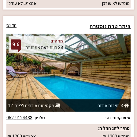
סופ״ש
לא עודכן
אמצ״ש
לא עודכן
צימר טרה נוסטרה
חד נס
מדהים
9.6
28 חוות דעת אמיתיות
3 יחידות אירוח
מקסימום אורחים ללינה: 12
איש קשר:
חזי
טלפון:
052-9124433
מחיר לזוג החל מ:
סופ״ש
1200
אמצ״ש
1200