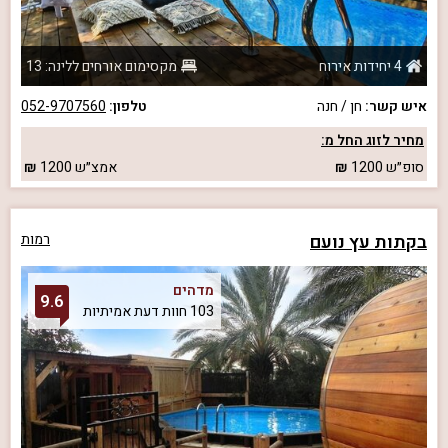
4 יחידות אירוח
מקסימום אורחים ללינה: 13
איש קשר:
חן / חנה
טלפון:
052-9707560
מחיר לזוג החל מ:
סופ״ש
1200
אמצ״ש
1200
בקתות עץ נועם
רמות
מדהים
9.6
103 חוות דעת אמיתיות