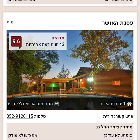
פסגת האושר
רמות
מדהים
9.6
43 חוות דעת אמיתיות
1 יחידות אירוח
מקסימום אורחים ללינה: 6
איש קשר:
דורית
טלפון:
052-9126115
מחיר לצימר החל מ:
סופ״ש
לא עודכן
אמצ״ש
לא עודכן