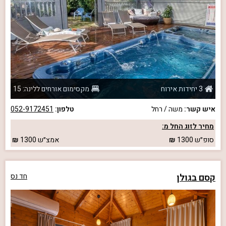
3 יחידות אירוח
מקסימום אורחים ללינה: 15
איש קשר:
משה / רחל
טלפון:
052-9172451
מחיר לזוג החל מ:
סופ״ש
1300
אמצ״ש
1300
קסם בגולן
חד נס