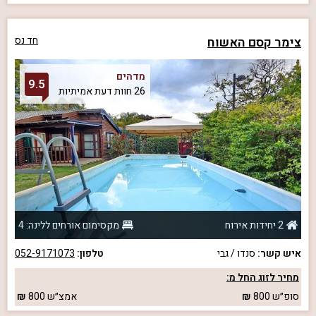
צימר קסם האשוח
חד נס
מדהים
9.5
26 חוות דעת אמיתיות
2 יחידות אירוח
מקסימום אורחים ללינה: 4
איש קשר:
סנדו / גבי
טלפון:
052-9171073
מחיר לזוג החל מ:
סופ״ש
800
אמצ״ש
800