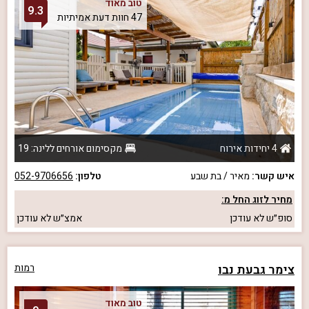
טוב מאוד
9.3
47 חוות דעת אמיתיות
4 יחידות אירוח
מקסימום אורחים ללינה: 19
איש קשר:
מאיר / בת שבע
טלפון:
052-9706656
מחיר לזוג החל מ:
סופ״ש
לא עודכן
אמצ״ש
לא עודכן
צימר גבעת נבו
רמות
טוב מאוד