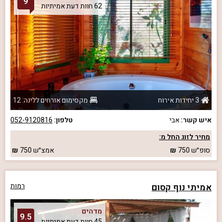
9
62 חוות דעת אמיתיות
3 יחידות אירוח
מקסימום אורחים ללינה: 12
איש קשר:
אבי
טלפון:
052-9120816
מחיר לזוג החל מ:
סופ״ש
750
אמצ״ש
750
אמיתי נוף קסום
רמות
מדהים
9.5
45 חוות דעת אמיתיות