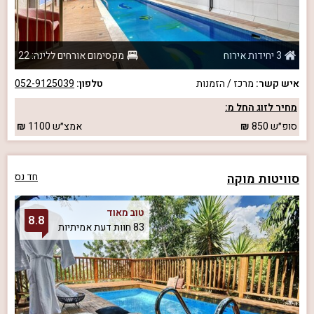
3 יחידות אירוח
מקסימום אורחים ללינה: 22
איש קשר:
מרכז / הזמנות
טלפון:
052-9125039
מחיר לזוג החל מ:
סופ״ש
850
אמצ״ש
1100
סוויטות מוקה
חד נס
טוב מאוד
8.8
83 חוות דעת אמיתיות