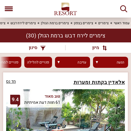
עמוד ראשי
צימרים
צימרים בצפון
צימרים ברמת הגולן
צימרים לירח דבש
צימר
צימרים לירח דבש ברמת הגולן
(30)
מיון
סינון
הגעה
עזיבה
פנויים
להלילה
פנויים
למחר
אלאדין בקתות ומערות
חד נס
טוב מאוד
9.4
61 חוות דעת אמיתיות