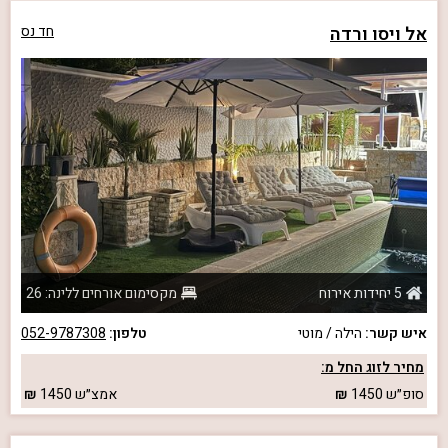
אל ויסו ורדה
חד נס
5 יחידות אירוח
מקסימום אורחים ללינה: 26
איש קשר:
הילה / מוטי
טלפון:
052-9787308
מחיר לזוג החל מ:
סופ״ש
1450
אמצ״ש
1450