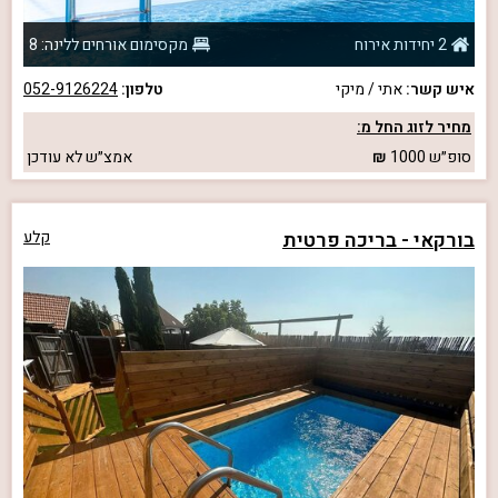
2 יחידות אירוח
מקסימום אורחים ללינה: 8
איש קשר:
אתי / מיקי
טלפון:
052-9126224
מחיר לזוג החל מ:
סופ״ש
1000
אמצ״ש
לא עודכן
בורקאי - בריכה פרטית
קלע