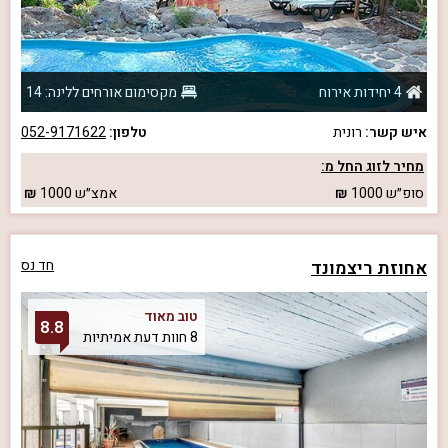
4 יחידות אירוח
מקסימום אורחים ללינה: 14
איש קשר:
רונית
טלפון:
052-9171622
מחיר לזוג החל מ:
סופ״ש
1000
אמצ״ש
1000
אחוזת ריצמונד
חד נס
טוב מאוד
8.8
8 חוות דעת אמיתיות