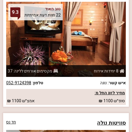
טוב מאוד
9.3
22 חוות דעת אמיתיות
8 יחידות אירוח
מקסימום אורחים ללינה: 37
איש קשר:
נוגה
טלפון:
052-9124398
מחיר לזוג החל מ:
סופ״ש
1100
אמצ״ש
1100
סוויטות נולה
חד נס