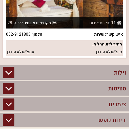
11 יחידות אירוח
מקסימום אורחים ללינה: 28
איש קשר:
שירות
טלפון:
052-9121803
מחיר לזוג החל מ:
סופ״ש
לא עודכן
אמצ״ש
לא עודכן
וילות
סוויטות
וילות בצפון
וילות להשכרה
צימרים
סוויטות בצפון
וילות למשפחות
צימרים לזוגות עם בריכה פרטית
דירות נופש
צימרים בצפון
וילות למסיבת רווקים