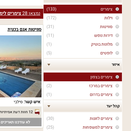
צימרים
(133)
נמצאו
28
צימרים לימי
וילות
(172)
סוויטות
(31)
סוויטות אגם בכנרת
דירות נופש
(11)
מלונות בוטיק
(1)
לופטים
(5)
איזור
צימרים בצפון
צימרים במרכז
(2)
צימרים בדרום
(1)
איש קשר:
סילבי
קהל יעד
12 חוות דעת אמיתיות
צימרים לזוגות
(30)
לא עודכנו תאריכים פ
צימרים למשפחות
(25)