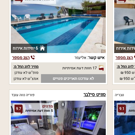
6 יחידות אירוח
הצג מספר
איש קשר:
אליעזר
הצג מספר
לזוג החל מ:
מחיר לזוג החל מ:
17 חוות דעת אמיתיות
95 ₪
סופ"ש לא עודכן
לא עודכנו תאריכים פנויים
95 ₪
אמצ"ש לא עודכן
סוויט סילבר
טבריה
פוריה נווה עובד
מדהים
9.7
9.1
5 חוות דעת אמיתיות