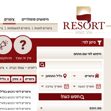
חיפושים פופולריים
צימרים
צימרים לזוגות
צימרים למשפחות
צימ
סינון לפי:
חיפוש לפי שם מתחם
איך זה עובד
מהתקשו
חיפוש
ריזורט – עמוד הבית
צימ
לפי
שם
צימרים
גליל התחתון
צימרים
צפון
גליל
מתחם
תאריך הגעה
תאריך עזיבה
צימרים לימי גיבוש בגליל
חפש כעת!
צימרים לימי גיבוש ביבנא
צימרים לימי גיבוש בפוריה
סוג הנכס
צימרים לימי גיבוש ברוויה