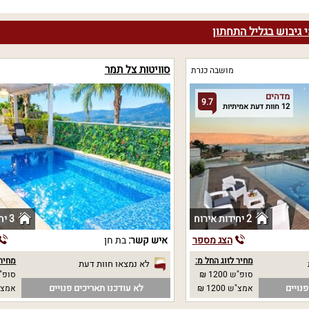
 גיבוש בגליל התחתון
סוויטות צל תמר
מושבה כנרת
מדהים
9.7
12 חוות דעת אמיתיות
2 יחידות אירוח
3 יחידות אירוח
הצג מספר
איש קשר:
בת חן
מחיר לזוג החל מ:
מחיר 
לא נמצאו חוות דעת
סופ"ש 1200 ₪
סופ"ש 00
נויים
לא עודכנו תאריכים פנויים
אמצ"ש 1200 ₪
אמצ"ש 00