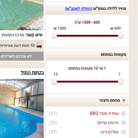
מחיר ללילה בסופ“ש
(החלף לאמצ“ש)
600 - 1300 ש"ח
1300 ₪
600 ₪
איש קשר:
מרכז הזמנות
10 חוות דעת אמיתיות
מקומות במתחם
לא עודכנו תאריכים פ
1 עד 12
מקומות במתחם
בקתות המזל
12
1
מתחם חיצוני
עמדת מנגל BBQ
(
27
)
מיטות שיזוף
(
20
)
שולחן גינה
(
25
)