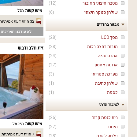
מטבח חיצוני מאובזר
(
12
)
איש קשר:
מזל
שולחן סנוקר חיצוני
(
6
)
32 חוות דעת אמיתיות
אבזור בחדרים
לא עודכנו תאריכים פ
מסך LCD
(
28
)
מגבות רחצה רכות
(
28
)
זית חלב ודבש
אמבט ספא
(
24
)
ארונות אחסון
(
27
)
מערכת סטריאו
(
3
)
שולחן כתיבה
(
1
)
כספת
(
1
)
לציבור הדתי
בית כנסת קרוב
(
26
)
איש קשר:
מיכאל
מיחם
(
27
)
7 חוות דעת אמיתיות
פלטה לשבת
(
28
)