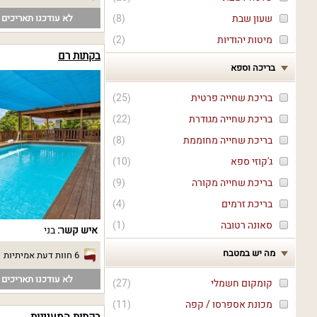
לא עודכנו תאריכים פ
שעון שבת
(
8
)
מיטות יהודיות
(
2
)
בקתות רם
בריכה וספא
בריכת שחייה פרטית
(
25
)
בריכת שחייה מגודרת
(
22
)
בריכת שחייה מחוממת
(
8
)
ג'קוזי ספא
(
10
)
בריכת שחייה מקורה
(
9
)
בריכת זרמים
(
4
)
סאונה רטובה
(
1
)
איש קשר:
בני
מה יש במטבח
6 חוות דעת אמיתיות
לא עודכנו תאריכים פ
קומקום חשמלי
(
27
)
מכונת אספרסו / קפה
(
11
)