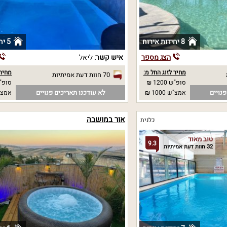
8 יחידות אירוח
5 יחידות אירוח
הצג מספר
איש קשר:
ליאל
מחיר לזוג החל מ:
מחיר 
70 חוות דעת אמיתיות
סופ"ש 1200 ₪
סופ"ש 0
נויים
לא עודכנו תאריכים פנויים
אמצ"ש 1000 ₪
אמצ"ש 0
אור במושבה
כלנית
טוב מאוד
9.3
32 חוות דעת אמיתיות