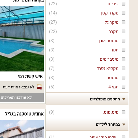
בקתות המעיינות
כיריים
(
22
)
מקרר קטן
(
14
)
מיקרוגל
(
27
)
מקרר
(
22
)
טוסטר אובן
(
3
)
תנור
(
3
)
מיניבר מים
(
3
)
מקפיא נפרד
(
7
)
איש קשר:
רמי
טוסטר
(
3
)
תמי 4
(
5
)
לא נמצאו חוות דעת
לא עודכנו תאריכים פ
מתקנים פופולריים
פינג פונג
(
9
)
אחוזת טוסקנה בגליל
במיוחד לילדים
שולחן הוקי אוויר
(
1
)