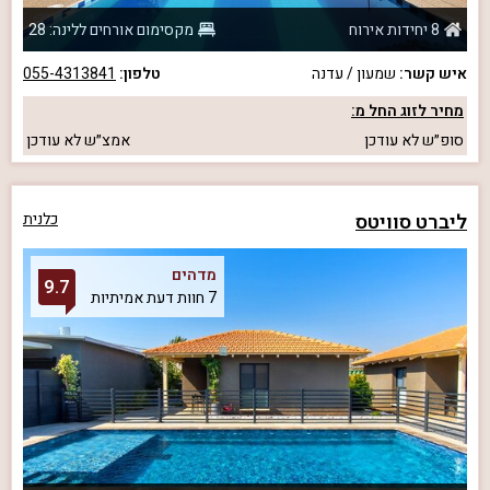
8 יחידות אירוח
מקסימום אורחים ללינה: 28
איש קשר:
שמעון / עדנה
טלפון:
055-4313841
מחיר לזוג החל מ:
סופ״ש
לא עודכן
אמצ״ש
לא עודכן
ליברט סוויטס
כלנית
מדהים
9.7
7 חוות דעת אמיתיות