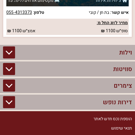
3 יחידות אירוח
מקסימום אורחים ללינה: 15
איש קשר:
בת חן / קובי
טלפון:
055-4313373
מחיר לזוג החל מ:
סופ״ש
1100
אמצ״ש
1100
וילות
סוויטות
וילות בצפון
וילות להשכרה
צימרים
סוויטות בצפון
וילות למשפחות
צימרים לזוגות עם בריכה פרטית
דירות נופש
צימרים בצפון
וילות למסיבת רווקים
סוויטות לזוגות
צימרים לזוגות
הוספת נכס חדש לאתר
דירות נופש בצפון
וילות למסיבת רווקות
צימרים יוקרתיים
תנאי שימוש
צימרים למשפחות
דירות נופש להשכרה