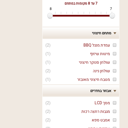
7 עד 8
מקומות במתחם
8
7
מתחם חיצוני
עמדת מנגל BBQ
(
2
)
מיטות שיזוף
(
1
)
שולחן סנוקר חיצוני
(
1
)
שולחן גינה
(
2
)
מטבח חיצוני מאובזר
(
1
)
אבזור בחדרים
מסך LCD
(
2
)
מגבות רחצה רכות
(
2
)
אמבט ספא
(
2
)