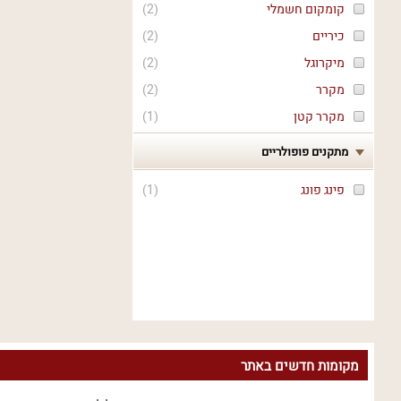
קומקום חשמלי
(
2
)
כיריים
(
2
)
מיקרוגל
(
2
)
מקרר
(
2
)
מקרר קטן
(
1
)
מתקנים פופולריים
פינג פונג
(
1
)
מקומות חדשים באתר