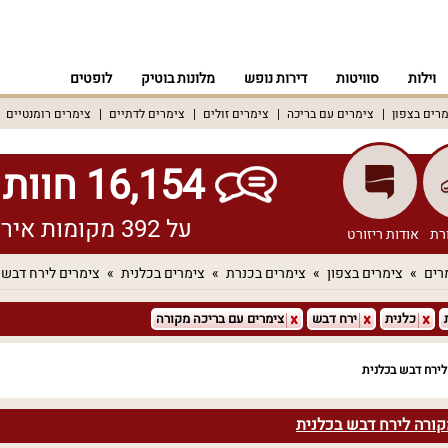
וילות
סוויטות
דירות נופש
מלונות בוטיק
לופטים
רים בצפון
צימרים עם בריכה
צימרים זולים
צימרים לדתיים
צימרים רומנטיים
16,154 חוות דעת אמיתיות!
על 392 מקומות אירוח שונים ברחבי הארץ
רת
אודות ריזורט
רים
צימרים בצפון
צימרים בכנרת
צימרים בכלנית
צימרים לירח דבש
כלנית
ירח דבש
צימרים עם בריכה מקורה
לירח דבש בכלנית
קורה לירח דבש בכלנית