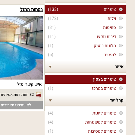
צימרים
(133)
בקתות המזל
וילות
(172)
סוויטות
(31)
דירות נופש
(11)
מלונות בוטיק
(1)
לופטים
(5)
איזור
צימרים בצפון
איש קשר:
מזל
צימרים במרכז
(1)
32 חוות דעת אמיתיות
קהל יעד
לא עודכנו תאריכים פ
צימרים לזוגות
(4)
צימרים למשפחות
(4)
צימרים למסיבות
(1)