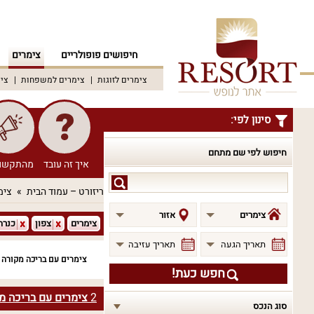
חיפושים פופולריים
צימרים
צימרים לזוגות
צימרים למשפחות
צימ
סינון לפי:
חיפוש לפי שם מתחם
איך זה עובד
מהתקשו
חיפוש
ריזורט – עמוד הבית
צימ
לפי
שם
צימרים
אזור
צימרים
צפון
כנרת
מתחם
תאריך הגעה
תאריך עזיבה
צימרים עם בריכה מקורה 
חפש כעת!
2
צימרים עם בריכה מ
סוג הנכס