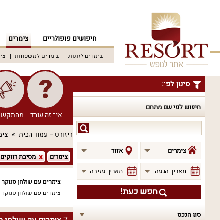
חיפושים פופולריים
צימרים
צימרים לזוגות
צימרים למשפחות
צימ
סינון לפי:
חיפוש לפי שם מתחם
איך זה עובד
מהתקשו
חיפוש
ריזורט – עמוד הבית
צימ
לפי
שם
צימרים
אזור
צימרים
מסיבת רווקים
מתחם
תאריך הגעה
תאריך עזיבה
צימרים עם שולחן סנוקר ח
חפש כעת!
צימרים עם שולחן סנוקר ח
סוג הנכס