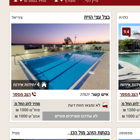
מיין לפי:
מומלץ
מחיר בסופ"ש
בצל עצי הזית
כלנית
צוריאל
9.4
4 יחידות אירוח
הצג מספר
איש קשר:
יהודה
הצג מספר
לזוג החל מ:
מחיר לזוג החל מ:
לא נמצאו חוות דעת
12 ₪
סופ"ש 1000 ₪
לא עודכנו תאריכים פנויים
10 ₪
אמצ"ש 1000 ₪
בקתות הזהב מול הכנרת
ספסופה
מגדל