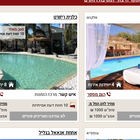
וקר חיצוני למסיבת רווקים
כלנית ריזורט
אלקוש
טוב מאוד
10 חוות דעת אמיתיות
4 יחידות אירוח
8 יחידות אירוח
הצג מספר
איש קשר:
מרכז הזמנות
מחיר לזוג החל מ:
מחיר 
10 חוות דעת אמיתיות
סופ"ש 1000 ₪
סופ"ש 00
נויים
לא עודכנו תאריכים פנויים
אמצ"ש 1000 ₪
אמצ"ש 00
אחוזת אנאאל בגליל
עוספיא