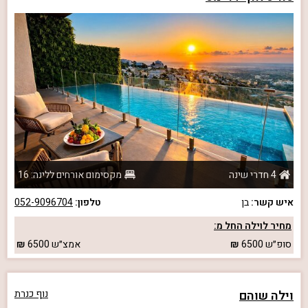
4 חדרי שינה
מקסימום אורחים ללינה: 16
איש קשר:
בן
טלפון:
052-9096704
מחיר לוילה החל מ:
סופ״ש
6500
אמצ״ש
6500
וילה שוהם
נוף כנרת