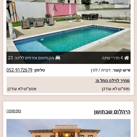
4 חדרי שינה
מקסימום אורחים ללינה: 23
איש קשר:
דגנית / לורן
טלפון:
052-9172679
מחיר לוילה החל מ:
סופ״ש
לא עודכן
אמצ״ש
לא עודכן
היהלום שבחושן
ספסופה