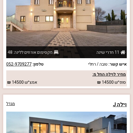
11 חדרי שינה
מקסימום אורחים ללינה: 48
איש קשר:
טובה / רחלי
טלפון:
052-9709277
מחיר לוילה החל מ:
סופ״ש
14500
אמצ״ש
14500
וילה J
מגדל