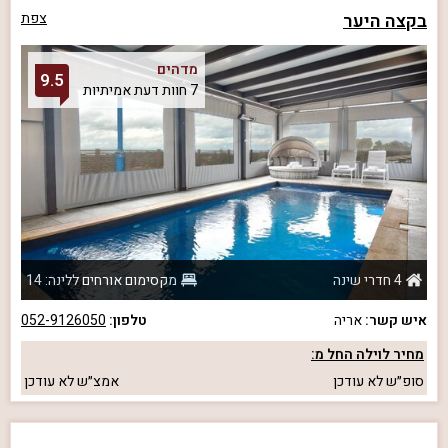
בקצה היער
צפת
מדהים
9.5
7 חוות דעת אמיתיות
4 חדרי שינה
מקסימום אורחים ללינה: 14
איש קשר:
אריה
טלפון:
052-9126050
מחיר לוילה החל מ:
סופ״ש
לא עודכן
אמצ״ש
לא עודכן