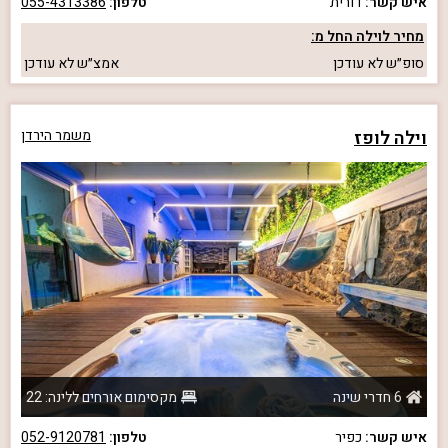
איש קשר:
דורית
טלפון:
055-4313386
מחיר לוילה החל מ:
סופ״ש
לא עודכן
אמצ״ש
לא עודכן
וילה לופז
משמר הירדן
6 חדרי שינה
מקסימום אורחים ללינה: 22
איש קשר:
כפיר
טלפון:
052-9120781