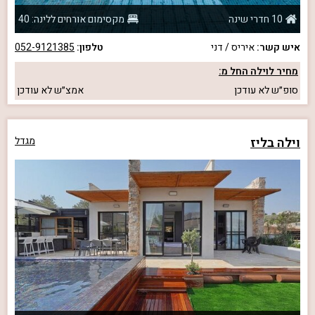
10 חדרי שינה
מקסימום אורחים ללינה: 40
איש קשר:
איריס / דני
טלפון:
052-9121385
מחיר לוילה החל מ:
סופ״ש
לא עודכן
אמצ״ש
לא עודכן
וילה בליז
מגדל