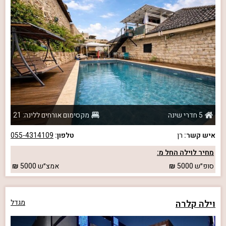
5 חדרי שינה
מקסימום אורחים ללינה: 21
איש קשר:
רן
טלפון:
055-4314109
מחיר לוילה החל מ:
סופ״ש
5000
אמצ״ש
5000
וילה קלרה
מגדל