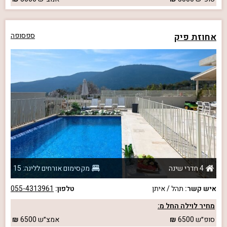
אחוזת פיק
ספסופה
4 חדרי שינה
מקסימום אורחים ללינה: 15
איש קשר:
תהל / איתן
טלפון:
055-4313961
מחיר לוילה החל מ:
סופ״ש
6500
אמצ״ש
6500