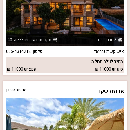
8 חדרי שינה
מקסימום אורחים ללינה: 40
איש קשר:
גבריאל
טלפון:
055-4314212
מחיר לוילה החל מ:
סופ״ש
11000
אמצ״ש
11000
אחוזת שקד
משמר הירדן