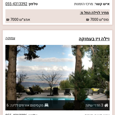
איש קשר:
מרכז הזמנות
טלפון:
055-4313392
מחיר לוילה החל מ:
סופ״ש
7000
אמצ״ש
7000
וילה ויו בעמוקה
עמוקה
3 חדרי שינה
מקסימום אורחים ללינה: 6