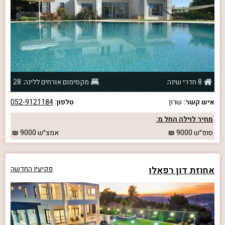
8 חדרי שינה
מקסימום אורחים ללינה: 28
איש קשר:
שרון
טלפון:
052-9121184
מחיר לוילה החל מ:
סופ״ש
9000
אמצ״ש
9000
אחוזת דון רפאלו
פקיעין החדשה