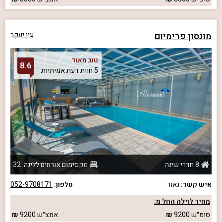
מונסון פרימיום
עין יעקב
טוב מאוד
8.6
5 חוות דעת אמיתיות
8 חדרי שינה
מקסימום אורחים ללינה: 32
איש קשר:
נאור
טלפון:
052-9708171
מחיר לוילה החל מ:
סופ״ש
9200
אמצ״ש
9200