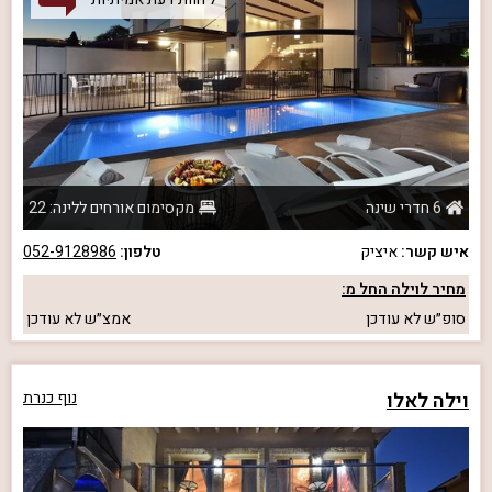
6 חדרי שינה
מקסימום אורחים ללינה: 22
איש קשר:
איציק
טלפון:
052-9128986
מחיר לוילה החל מ:
סופ״ש
לא עודכן
אמצ״ש
לא עודכן
וילה לאלו
נוף כנרת