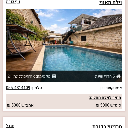
וילה מאווי
נוף כנרת
5 חדרי שינה
מקסימום אורחים ללינה: 21
איש קשר:
רן
טלפון:
055-4314109
מחיר לוילה החל מ:
סופ״ש
5000
אמצ״ש
5000
סרניטי בכנרת
מגדל