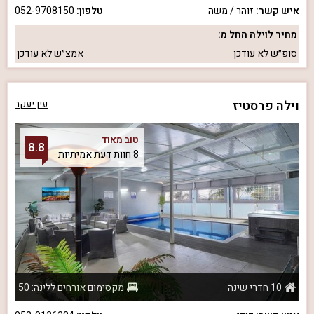
איש קשר:
זוהר / משה
טלפון:
052-9708150
מחיר לוילה החל מ:
סופ״ש
לא עודכן
אמצ״ש
לא עודכן
וילה פרסטיז
עין יעקב
טוב מאוד
8.8
8 חוות דעת אמיתיות
10 חדרי שינה
מקסימום אורחים ללינה: 50