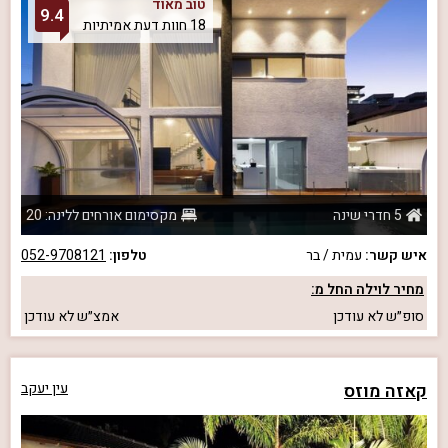
טוב מאוד
9.4
18 חוות דעת אמיתיות
5 חדרי שינה
מקסימום אורחים ללינה: 20
איש קשר:
עמית / בר
טלפון:
052-9708121
מחיר לוילה החל מ:
סופ״ש
לא עודכן
אמצ״ש
לא עודכן
קאזה מוזס
עין יעקב