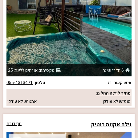
6 חדרי שינה
מקסימום אורחים ללינה: 25
איש קשר:
רז
טלפון:
055-4313471
מחיר לוילה החל מ:
סופ״ש
לא עודכן
אמצ״ש
לא עודכן
וילה אקווה בוטיק
נוף כנרת