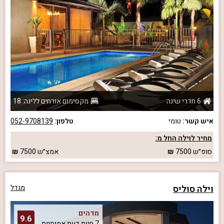
6 חדרי שינה
מקסימום אורחים ללינה: 18
איש קשר:
טומי
טלפון:
052-9708139
מחיר לוילה החל מ:
סופ״ש
7500
אמצ״ש
7500
וילה סוליס
מגדל
מדהים
9.6
7 חוות דעת אמיתיות