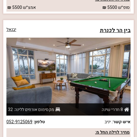
סופ״ש
5500
אמצ״ש
5500
בין הר לכנרת
יבנאל
8 חדרי שינה
מקסימום אורחים ללינה: 32
איש קשר:
יניב
טלפון:
052-9125069
מחיר לוילה החל מ: