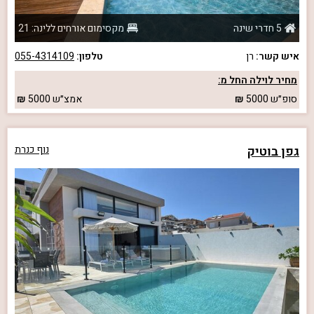
5 חדרי שינה
מקסימום אורחים ללינה: 21
איש קשר:
רן
טלפון:
055-4314109
מחיר לוילה החל מ:
סופ״ש
5000
אמצ״ש
5000
גפן בוטיק
נוף כנרת