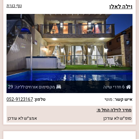
וילה לאלו
נוף כנרת
6 חדרי שינה
מקסימום אורחים ללינה: 29
איש קשר:
מוטי
טלפון:
052-9123167
מחיר לוילה החל מ:
סופ״ש
לא עודכן
אמצ״ש
לא עודכן