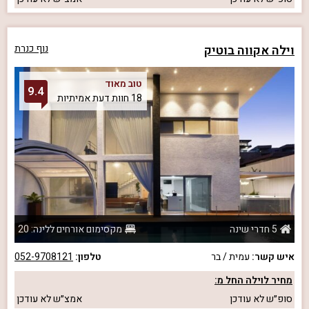
וילה אקווה בוטיק
נוף כנרת
טוב מאוד
9.4
18 חוות דעת אמיתיות
5 חדרי שינה
מקסימום אורחים ללינה: 20
איש קשר:
עמית / בר
טלפון:
052-9708121
מחיר לוילה החל מ:
סופ״ש
לא עודכן
אמצ״ש
לא עודכן