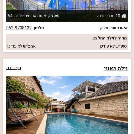
10 חדרי שינה
מקסימום אורחים ללינה: 54
איש קשר:
אליקו
טלפון:
052-9708132
מחיר לוילה החל מ:
סופ״ש
לא עודכן
אמצ״ש
לא עודכן
וילה מאווי
נוף כנרת