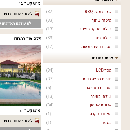
איש קשר:
בן
עמדת מנגל BBQ
(
37
)
לא נמצאו חוות דעת
מיטות שיזוף
(
33
)
לא עודכנו תאריכים פ
שולחן סנוקר חיצוני
(
13
)
שולחן גינה
(
33
)
וילה אור במרום
מטבח חיצוני מאובזר
(
17
)
אבזור בחדרים
מסך LCD
(
34
)
מגבות רחצה רכות
(
37
)
מערכת סטריאו
(
6
)
שולחן כתיבה
(
13
)
ארונות אחסון
(
34
)
איש קשר:
נתן
מאוורר תקרה
(
1
)
לא נמצאו חוות דעת
כספת
(
1
)