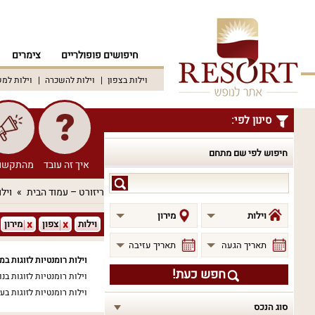
חיפושים פופולריים
צימרים
וילות בצפון
וילות להשכרה
וילות למ
סינון לפי:
חיפוש לפי שם מתחם
איך זה עובד
מהתקשו
חיפוש
ריזורט – עמוד הבית
וילו
לפי
שם
וילות
מירון
וילות
צפון
מירון
מתחם
תאריך הגעה
תאריך עזיבה
וילות רומנטיות לזוגות במי
חפש כעת!
וילות רומנטיות לזוגות בנו
וילות רומנטיות לזוגות בע
סוג הנכס