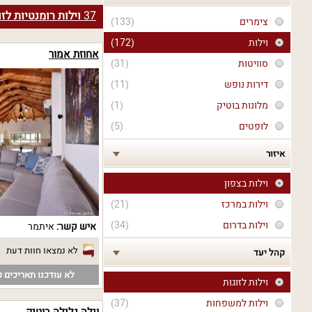
37
וילות רומנטיות לזו
צימרים
(133)
וילות
(172)
אחוזת אמור
סוויטות
(31)
דירות נופש
(11)
מלונות בוטיק
(1)
לופטים
(5)
איזור
וילות בצפון
וילות במרכז
(21)
וילות בדרום
(34)
איש קשר:
איתמר
לא נמצאו חוות דעת
קהל יעד
לא עודכנו תאריכים פ
וילות לזוגות
וילות למשפחות
(37)
וילה גלילה בוטיק