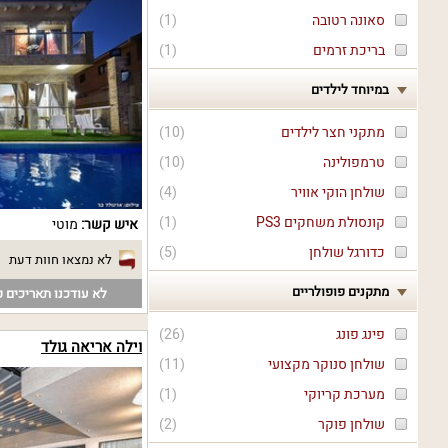
סאונה רטובה
(
1
)
בריכת זרמים
(
1
)
במיוחד לילדים
מתקני חצר לילדים
(
10
)
טרמפולינה
(
10
)
שולחן הוקי אוויר
(
4
)
קונסולת משחקים PS3
(
1
)
איש קשר:
מוטי
כדורגל שולחן
(
5
)
לא נמצאו חוות דעת
מתקנים פופולריים
לא עודכנו תאריכים פ
פינג פונג
(
26
)
וילה אריאה גולד
שולחן סנוקר מקצועי
(
11
)
מערכת קריוקי
(
1
)
שולחן פוקר
(
2
)