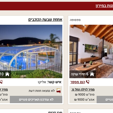
גות במירון
אחוזת שבעת הכוכבים
ספסופה
6 חדרי שינה
10 חדרי שינ
הצג מספר
איש קשר:
אליקו
מחיר לוילה החל מ:
מחיר ל
לא נמצאו חוות דעת
סופ"ש 9000 ₪
סופ"ש 
נויים
לא עודכנו תאריכים פנויים
אמצ"ש 9000 ₪
אמצ"ש 
סבן דרים