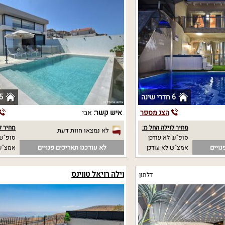
6 חדרי שינה
5 חדרי שי
הצג מספר
איש קשר:
אבי
מחיר לוילה החל מ:
מחיר ל
לא נמצאו חוות דעת
סופ"ש לא עודכן
סופ"ש 
נויים
לא עודכנו תאריכים פנויים
אמצ"ש לא עודכן
אמצ"ש 
וילה רויאל טווינס
דלתון