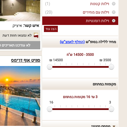
וילות קטנות
(1)
וילות עם מחירים
(20)
וילות רומנטיות
איש קשר:
איציק
הצג עוד
לא נמצאו חוות דעת
מחיר ללילה בסופ“ש
(החלף לאמצ“ש)
לא עודכנו תאריכים פ
3500 - 14500 ש"ח
סוויט אוף דרימס
14500 ₪
3500 ₪
מקומות במתחם
3 עד 16
מקומות במתחם
16
3
מתחם חיצוני