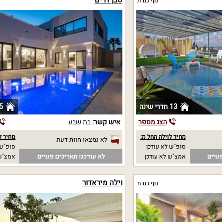
נוף כנרת
13 חדרי שינה
5 חדרי שי
הצג מספר
איש קשר:
בת שבע
מחיר לוילה החל מ:
מחיר ל
לא נמצאו חוות דעת
סופ"ש לא עודכן
סופ"ש 
נויים
לא עודכנו תאריכים פנויים
אמצ"ש לא עודכן
אמצ"ש 
וילה מיראדור
נוף כנרת