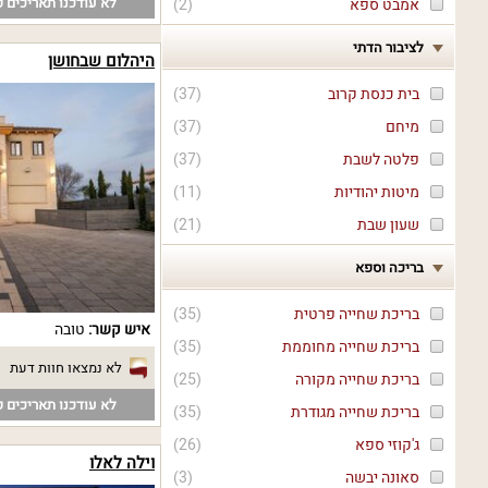
לא עודכנו תאריכים פ
אמבט ספא
(
2
)
לציבור הדתי
היהלום שבחושן
בית כנסת קרוב
(
37
)
מיחם
(
37
)
פלטה לשבת
(
37
)
מיטות יהודיות
(
11
)
שעון שבת
(
21
)
בריכה וספא
בריכת שחייה פרטית
(
35
)
איש קשר:
טובה
בריכת שחייה מחוממת
(
35
)
לא נמצאו חוות דעת
בריכת שחייה מקורה
(
25
)
לא עודכנו תאריכים פ
בריכת שחייה מגודרת
(
35
)
ג'קוזי ספא
(
26
)
וילה לאלו
סאונה יבשה
(
3
)