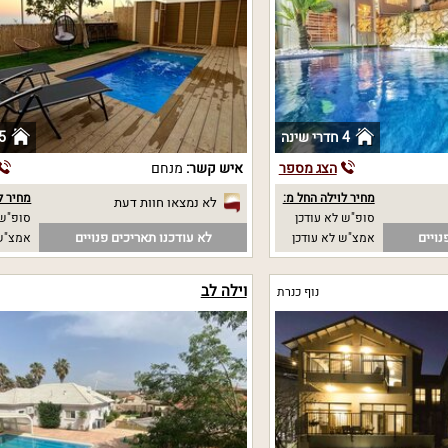
4 חדרי שינה
5 חדרי שי
הצג מספר
איש קשר:
מנחם
מחיר לוילה החל מ:
מחיר ל
לא נמצאו חוות דעת
סופ"ש לא עודכן
סופ"ש 
נויים
לא עודכנו תאריכים פנויים
אמצ"ש לא עודכן
אמצ"ש 
וילה לב
נוף כנרת