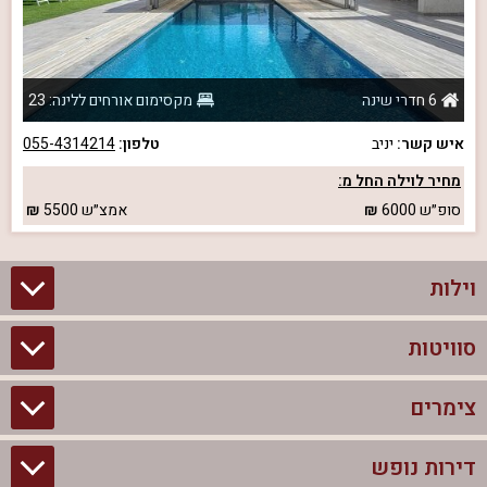
6 חדרי שינה
מקסימום אורחים ללינה: 23
איש קשר:
יניב
טלפון:
055-4314214
מחיר לוילה החל מ:
סופ״ש
6000
אמצ״ש
5500
וילות
סוויטות
וילות בצפון
וילות להשכרה
צימרים
סוויטות בצפון
וילות למשפחות
צימרים לזוגות עם בריכה פרטית
דירות נופש
צימרים בצפון