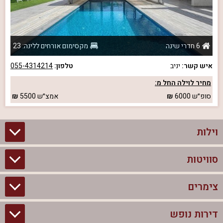
6 חדרי שינה
מקסימום אורחים ללינה: 23
איש קשר:
יניב
טלפון:
055-4314214
מחיר לוילה החל מ:
סופ״ש
6000
אמצ״ש
5500
וילות
סוויטות
וילות בצפון
וילות להשכרה
צימרים
סוויטות בצפון
וילות למשפחות
צימרים לזוגות עם בריכה פרטית
דירות נופש
צימרים בצפון