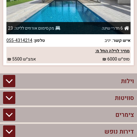
6 חדרי שינה
מקסימום אורחים ללינה: 23
איש קשר:
יניב
טלפון:
055-4314214
מחיר לוילה החל מ:
סופ״ש
6000
אמצ״ש
5500
וילות
סוויטות
וילות בצפון
וילות להשכרה
צימרים
סוויטות בצפון
וילות למשפחות
צימרים לזוגות עם בריכה פרטית
דירות נופש
צימרים בצפון