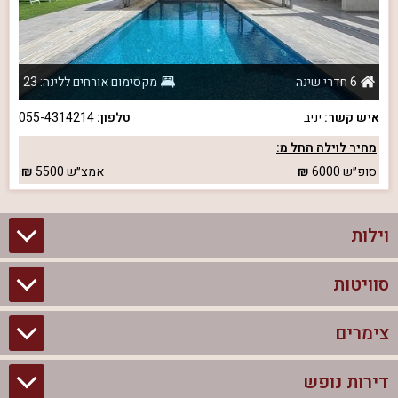
6 חדרי שינה
מקסימום אורחים ללינה: 23
איש קשר:
יניב
טלפון:
055-4314214
מחיר לוילה החל מ:
סופ״ש
6000
אמצ״ש
5500
וילות
סוויטות
וילות בצפון
וילות להשכרה
צימרים
סוויטות בצפון
וילות למשפחות
צימרים לזוגות עם בריכה פרטית
דירות נופש
צימרים בצפון