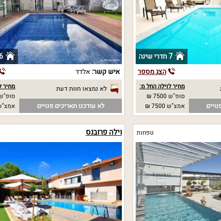
7 חדרי שינה
6 חדרי שי
הצג מספר
איש קשר:
אלדד
מחיר לוילה החל מ:
מחיר ל
לא נמצאו חוות דעת
סופ"ש 7500 ₪
סופ"ש 
נויים
לא עודכנו תאריכים פנויים
אמצ"ש 7500 ₪
אמצ"ש 
וילה פרובנס
טפחות