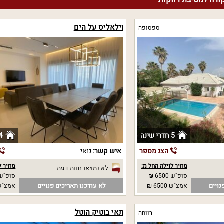
קורה למסיבת רווקות
וילאליס על הים
ספסופה
5 חדרי שינה
4 חדרי שי
הצג מספר
איש קשר:
גואי
מחיר לוילה החל מ:
מחיר ל
לא נמצאו חוות דעת
סופ"ש 6500 ₪
סופ"ש 4000 
נויים
לא עודכנו תאריכים פנויים
אמצ"ש 6500 ₪
אמצ"ש 4000
תאי בוטיק הוטל
רווחה