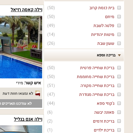
בית כנסת קרוב
(
50
)
וילה קאסה רויאל
מיחם
(
50
)
פלטה לשבת
(
49
)
מיטות יהודיות
(
14
)
שעון שבת
(
26
)
בריכה וספא
בריכת שחייה פרטית
(
50
)
בריכת שחייה מחוממת
(
50
)
איש קשר:
מירי
בריכת שחייה מקורה
(
51
)
לא נמצאו חוות דעת
בריכת שחייה מגודרת
(
47
)
ג'קוזי ספא
(
44
)
לא עודכנו תאריכים פ
סאונה יבשה
(
6
)
וילה אגם בגליל
בריכת זרמים
(
2
)
בריכת ילדים
(
1
)