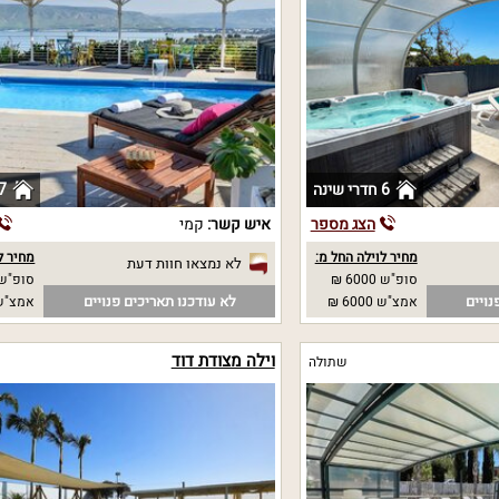
6 חדרי שינה
7 חדרי שי
הצג מספר
איש קשר:
קמי
מחיר לוילה החל מ:
מחיר ל
לא נמצאו חוות דעת
סופ"ש 6000 ₪
סופ"ש 
נויים
לא עודכנו תאריכים פנויים
אמצ"ש 6000 ₪
אמצ"ש 
וילה מצודת דוד
שתולה