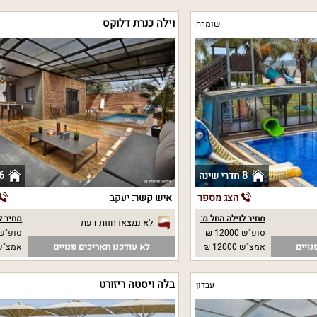
וילה כנרת דלוקס
שומרה
8 חדרי שינה
6 חדרי שי
הצג מספר
איש קשר:
יעקב
מחיר לוילה החל מ:
מחיר ל
לא נמצאו חוות דעת
סופ"ש 12000 ₪
סופ"ש 
נויים
לא עודכנו תאריכים פנויים
אמצ"ש 12000 ₪
אמצ"ש 
בלה ויסטה ריזורט
עבדון