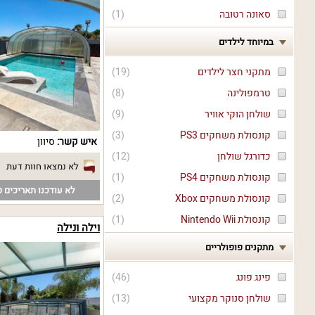
סאונה רטובה
(
1
)
במיוחד לילדים
מתקני חצר לילדים
(
19
)
טרמפולינה
(
8
)
שולחן הוקי אוויר
(
9
)
קונסולת משחקים PS3
(
3
)
איש קשר:
סיוון
כדורגל שולחן
(
12
)
לא נמצאו חוות דעת
קונסולת משחקים PS4
(
1
)
לא עודכנו תאריכים פ
קונסולת משחקים Xbox
(
2
)
קונסולת Nintendo Wii
(
1
)
וילה ונילה
מתקנים פופולריים
פינג פונג
(
46
)
שולחן סנוקר מקצועי
(
13
)