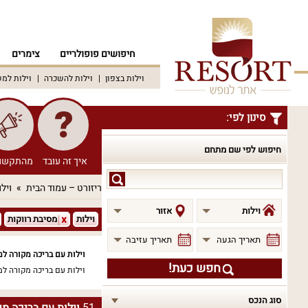
חיפושים פופולריים
צימרים
וילות בצפון
וילות להשכרה
וילות למ
סינון לפי:
חיפוש לפי שם מתחם
איך זה עובד
מהתקשו
חיפוש
ריזורט – עמוד הבית
וילו
לפי
שם
וילות
אזור
וילות
מסיבת רווקות
מתחם
תאריך הגעה
תאריך עזיבה
וילות עם בריכה מקורה למ
חפש כעת!
וילות עם בריכה מקורה למ
סוג הנכס