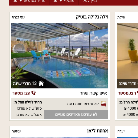
מיין לפי:
מומלץ
מחיר בסופ"ש
וילה גלילה בוטיק
אילת
נוף כנרת
נה
13 חדרי שינה
הצג מספר
איש קשר:
שחר
הצג מספר
וילה החל מ:
מחיר לוילה החל מ:
לא נמצאו חוות דעת
₪
סופ"ש לא עודכן
לא עודכנו תאריכים פנויים
 ₪
אמצ"ש לא עודכן
אחוזת ליאן
יערה
נטועה