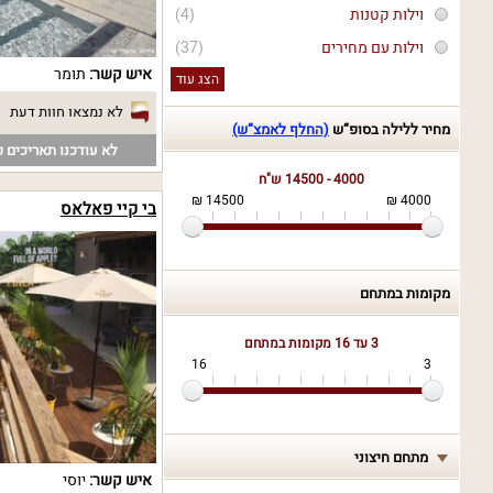
וילות קטנות
(4)
וילות עם מחירים
(37)
איש קשר:
תומר
הצג עוד
לא נמצאו חוות דעת
מחיר ללילה בסופ“ש
(החלף לאמצ“ש)
לא עודכנו תאריכים פ
4000 - 14500 ש"ח
14500 ₪
4000 ₪
בי קיי פאלאס
מקומות במתחם
3 עד 16
מקומות במתחם
16
3
מתחם חיצוני
איש קשר:
יוסי