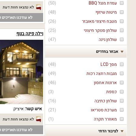
עמדת מנגל BBQ
(
50
)
לא נמצאו חוות דעת
מיטות שיזוף
(
48
)
לא עודכנו תאריכים פ
מטבח חיצוני מאובזר
(
26
)
שולחן סנוקר חיצוני
(
25
)
וילה פינה בנוף
שולחן גינה
(
47
)
אבזור בחדרים
מסך LCD
(
48
)
מגבות רחצה רכות
(
49
)
ארונות אחסון
(
46
)
כספת
(
3
)
שולחן כתיבה
(
16
)
איש קשר:
איציק
מערכת סטריאו
(
21
)
מאוורר תקרה
(
1
)
לא נמצאו חוות דעת
לא עודכנו תאריכים פ
לציבור הדתי