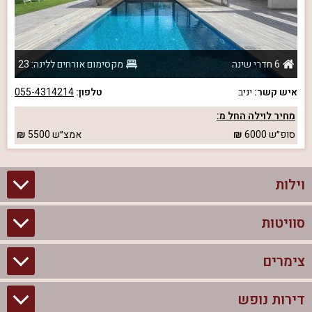
6 חדרי שינה
מקסימום אורחים ללינה: 23
איש קשר:
יניב
טלפון:
055-4314214
מחיר לוילה החל מ:
סופ״ש
6000
אמצ״ש
5500
וילות
סוויטות
וילות בצפון
וילות להשכרה
צימרים
סוויטות בצפון
וילות למשפחות
צימרים לזוגות עם בריכה פרטית
דירות נופש
צימרים בצפון