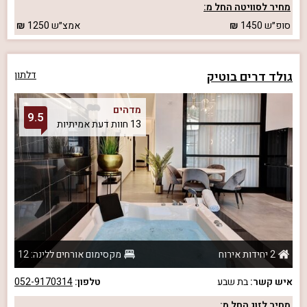
מחיר לסוויטה החל מ:
סופ״ש
1450
אמצ״ש
1250
גולד דרים בוטיק
דלתון
מדהים
9.5
13 חוות דעת אמיתיות
2 יחידות אירוח
מקסימום אורחים ללינה: 12
איש קשר:
בת שבע
טלפון:
052-9170314
מחיר לזוג החל מ: