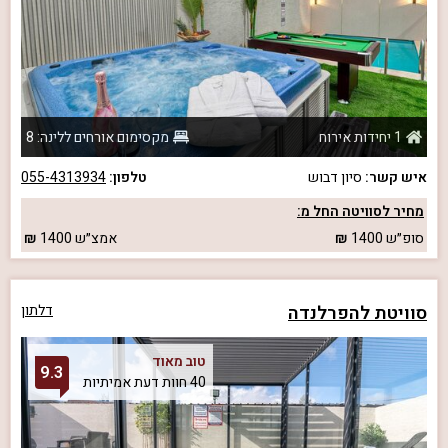
1 יחידות אירוח
מקסימום אורחים ללינה: 8
איש קשר:
סיון דבוש
טלפון:
055-4313934
מחיר לסוויטה החל מ:
סופ״ש
1400
אמצ״ש
1400
סוויטת להפרלנדה
דלתון
טוב מאוד
9.3
40 חוות דעת אמיתיות