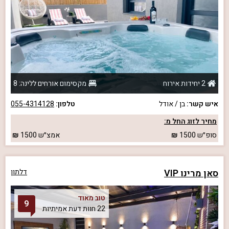
2 יחידות אירוח
מקסימום אורחים ללינה: 8
איש קשר:
בן / אודל
טלפון:
055-4314128
מחיר לזוג החל מ:
סופ״ש
1500
אמצ״ש
1500
סאן מרינו VIP
דלתון
טוב מאוד
9
22 חוות דעת אמיתיות