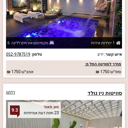
1 יחידות אירוח
מקסימום אורחים ללינה: 6
איש קשר:
יריב
טלפון:
052-9787519
מחיר לסוויטה החל מ:
סופ״ש
1750
אמצ״ש
1750
סוויטות ניו גולד
דלתון
טוב מאוד
9.3
23 חוות דעת אמיתיות