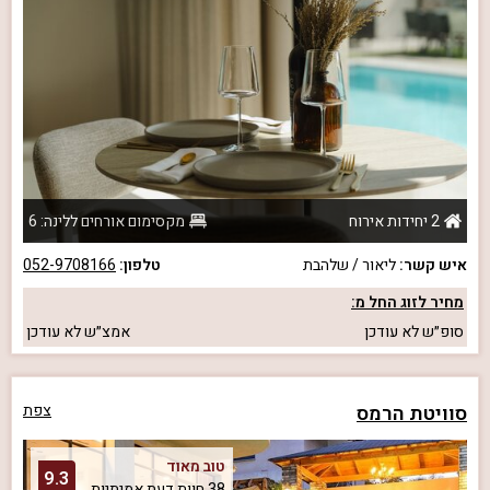
2 יחידות אירוח
מקסימום אורחים ללינה: 6
איש קשר:
ליאור / שלהבת
טלפון:
052-9708166
מחיר לזוג החל מ:
סופ״ש
לא עודכן
אמצ״ש
לא עודכן
סוויטת הרמס
צפת
טוב מאוד
9.3
38 חוות דעת אמיתיות