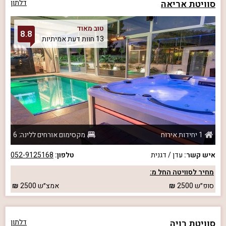
סוויטת אריאה
דלתון
טוב מאוד
8.8
13 חוות דעת אמיתיות
1 יחידות אירוח
מקסימום אורחים ללינה: 6
איש קשר:
עדן / דגנית
טלפון:
052-9125168
מחיר לסוויטה החל מ:
סופ״ש
2500
אמצ״ש
2500
סוויטת רויה
דלתון