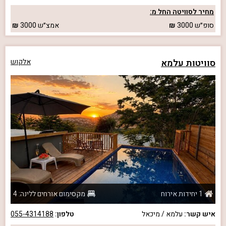
מחיר לסוויטה החל מ:
סופ״ש
3000
אמצ״ש
3000
סוויטות עלמא
אלקוש
1 יחידות אירוח
מקסימום אורחים ללינה: 4
איש קשר:
עלמא / מיכאל
טלפון:
055-4314188