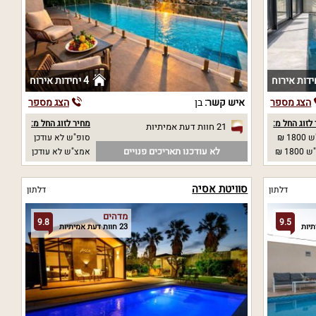
4 יחידות אירוח
הצג מספר
איש קשר:
בן
הצג מספר
לזוג החל מ:
מחיר לזוג החל מ:
21 חוות דעת אמיתיות
18 ₪
סופ"ש לא עודכן
לא עודכנו תאריכים פנויים
18 ₪
אמצ"ש לא עודכן
סוויטת אסיה
דלתון
דלתון
מדהים
9.8
9.5
23 חוות דעת אמיתיות