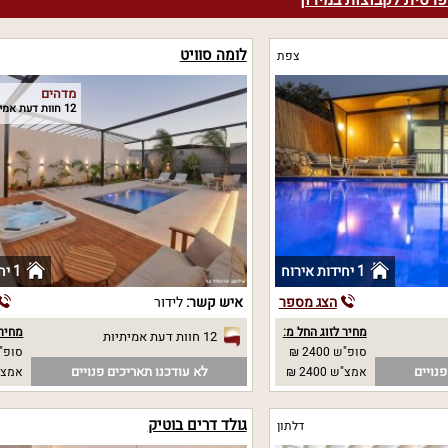
פרטית לקבוצות במירון
לומה סוויט
צפת
מדהים
12 חוות דעת אמיתיות
1 יחידות אירוח
1 יחידות אירוח
הצג מספר
איש קשר:
לידור
מחיר לזוג החל מ:
מחיר 
12 חוות דעת אמיתיות
סופ"ש 2400 ₪
סופ"ש
נויים
לא עודכנו תאריכים פנויים
אמצ"ש 2400 ₪
אמצ"
גולד דרים בוטיק
דלתון