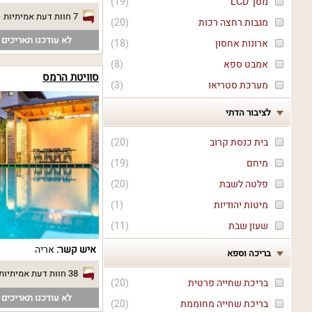
מסך LCD
(
19
)
7 חוות דעת אמיתיות
מגבות רחצה רכות
(
20
)
לא עודכנו תאריכים פ
ארונות אחסון
(
18
)
אמבט ספא
(
8
)
סוויטת הרמס
מערכת סטריאו
(
3
)
לציבור הדתי
בית כנסת קרוב
(
20
)
מיחם
(
19
)
פלטה לשבת
(
20
)
מיטות יהודיות
(
1
)
שעון שבת
(
11
)
איש קשר:
אריה
בריכה וספא
38 חוות דעת אמיתיות
בריכת שחייה פרטית
(
20
)
לא עודכנו תאריכים פ
בריכת שחייה מחוממת
(
20
)