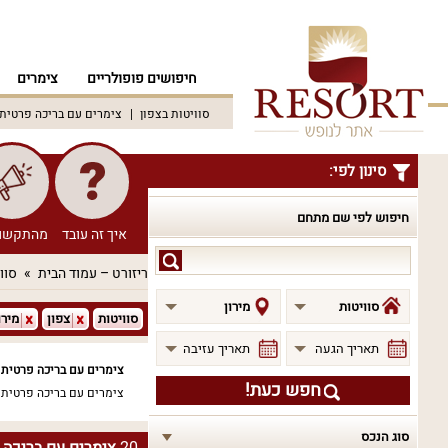
חיפושים פופולריים
צימרים
סוויטות בצפון
צימרים עם בריכה פרטית
סינון לפי:
חיפוש לפי שם מתחם
איך זה עובד
מהתקשו
חיפוש
ריזורט – עמוד הבית
סוו
לפי
שם
סוויטות
מירון
סוויטות
צפון
מירו
מתחם
תאריך הגעה
תאריך עזיבה
צימרים עם בריכה פרטית ל
חפש כעת!
צימרים עם בריכה פרטית ל
סוג הנכס