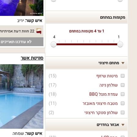
מקומות במתחם
איש קשר:
יריב
22 חוות דעת אמיתיות
1 עד 4
מקומות במתחם
4
1
לא עודכנו תאריכים פ
סוויטת אשר
מתחם חיצוני
מיטות שיזוף
(
15
)
שולחן גינה
(
17
)
עמדת מנגל BBQ
(
18
)
מטבח חיצוני מאובזר
(
11
)
שולחן סנוקר חיצוני
(
2
)
אבזור בחדרים
איש קשר:
שמחה