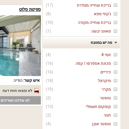
בריכת שחייה מגודרת
(
17
)
סוויטת סלוט
ג'קוזי ספא
(
8
)
בריכת שחייה מקורה
(
10
)
סאונה יבשה
(
1
)
מה יש במטבח
תמי 4
(
4
)
מכונת אספרסו / קפה
(
16
)
כיריים
(
16
)
איש קשר:
הודיה
מיקרוגל
(
18
)
מקרר
(
19
)
לא נמצאו חוות דעת
טוסטר
(
2
)
לא עודכנו תאריכים פ
קומקום חשמלי
(
13
)
תנור
(
2
)
טוסטר אובן
(
4
)