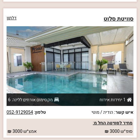
סוויטת סלוט
דלתון
1 יחידות אירוח
מקסימום אורחים ללינה: 6
איש קשר:
הודיה / מוטי
טלפון:
052-9129054
מחיר לסוויטה החל מ:
סופ״ש
3000
אמצ״ש
3000