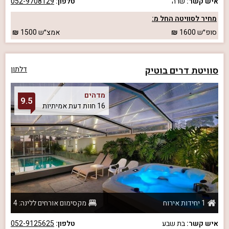
איש קשר:
שרה
טלפון:
052-9708129
מחיר לסוויטה החל מ:
סופ״ש
1600
אמצ״ש
1500
סוויטת דרים בוטיק
דלתון
מדהים
9.5
16 חוות דעת אמיתיות
1 יחידות אירוח
מקסימום אורחים ללינה: 4
איש קשר:
בת שבע
טלפון:
052-9125625