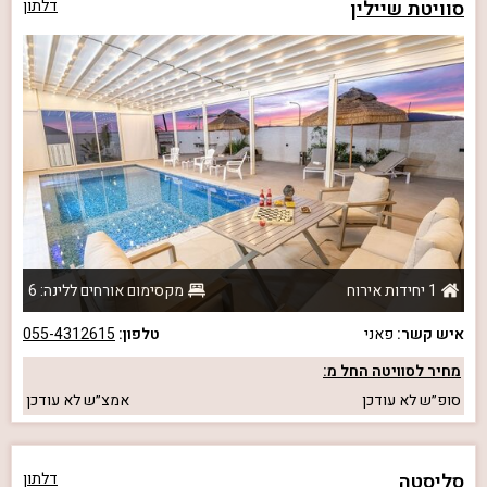
סוויטת שיילין
דלתון
1 יחידות אירוח
מקסימום אורחים ללינה: 6
איש קשר:
פאני
טלפון:
055-4312615
מחיר לסוויטה החל מ:
סופ״ש
לא עודכן
אמצ״ש
לא עודכן
סליסטה
דלתון