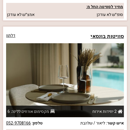
מחיר לסוויטה החל מ:
סופ״ש
לא עודכן
אמצ״ש
לא עודכן
סוויטות בונסאי
דלתון
2 יחידות אירוח
מקסימום אורחים ללינה: 6
איש קשר:
ליאור / שלהבת
טלפון:
052-9708166