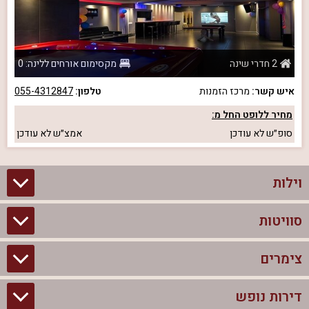
2 חדרי שינה
מקסימום אורחים ללינה: 0
איש קשר:
מרכז הזמנות
טלפון:
055-4312847
מחיר ללופט החל מ:
סופ״ש
לא עודכן
אמצ״ש
לא עודכן
וילות
סוויטות
וילות בצפון
וילות להשכרה
צימרים
סוויטות בצפון
וילות למשפחות
צימרים לזוגות עם בריכה פרטית
דירות נופש
צימרים בצפון