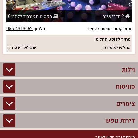
2 חדרי שינה
מקסימום אורחים ללינה: 0
איש קשר:
שמעון / ליאור
טלפון:
055-4313062
מחיר ללופט החל מ:
סופ״ש
לא עודכן
אמצ״ש
לא עודכן
וילות
סוויטות
וילות בצפון
וילות להשכרה
צימרים
סוויטות בצפון
וילות למשפחות
צימרים לזוגות עם בריכה פרטית
דירות נופש
צימרים בצפון
וילות למסיבת רווקים
סוויטות לזוגות
צימרים לזוגות
הוספת נכס חדש לאתר