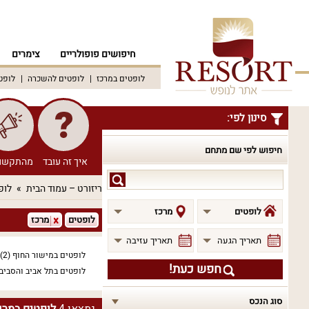
חיפושים פופולריים
צימרים
לופטים במרכז
לופטים להשכרה
לופט
סינון לפי:
חיפוש לפי שם מתחם
איך זה עובד
מהתקשו
חיפוש
ריזורט – עמוד הבית
לופ
לפי
שם
לופטים
מרכז
לופטים
מרכז
מתחם
תאריך הגעה
תאריך עזיבה
לופטים במישור החוף
(2)
חפש כעת!
לופטים בתל אביב והסביב
סוג הנכס