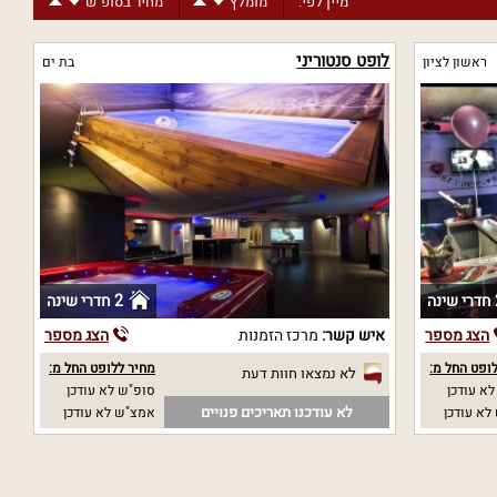
מיין לפי:
מומלץ
מחיר בסופ"ש
לופט סנטוריני
ראשון לציון
בת ים
נה
2 חדרי שינה
הצג מספר
איש קשר:
מרכז הזמנות
הצג מספר
ופט החל מ:
מחיר ללופט החל מ:
לא נמצאו חוות דעת
א עודכן
סופ"ש לא עודכן
לא עודכנו תאריכים פנויים
לא עודכן
אמצ"ש לא עודכן