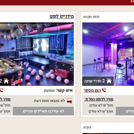
ז
מידנייט לופט
פתח תקווה
2 חדרי שינה
2 חדרי שי
הצג מספר
איש קשר:
שמעון
מחיר ללופט החל מ:
מחיר לל
לא נמצאו חוות דעת
סופ"ש לא עודכן
סופ"ש ל
ויים
לא עודכנו תאריכים פנויים
אמצ"ש לא עודכן
אמצ"ש 
נתניה