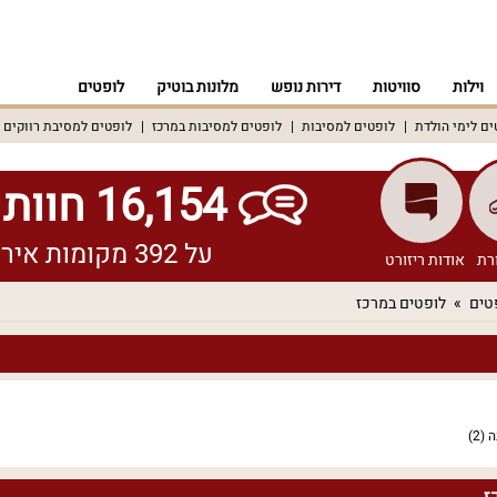
וילות
סוויטות
דירות נופש
מלונות בוטיק
לופטים
ים לימי הולדת
לופטים למסיבות
לופטים למסיבות במרכז
לופטים למסיבת רווקים
16,154 חוות דעת אמיתיות!
על 392 מקומות אירוח שונים ברחבי הארץ
רת
אודות ריזורט
טים
לופטים במרכז
ה
(2)