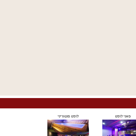
סאני לופט
לופט סנטוריני