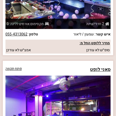
2 חדרי שינה
מקסימום אורחים ללינה: 0
איש קשר:
שמעון / ליאור
טלפון:
055-4313062
מחיר ללופט החל מ:
סופ״ש
לא עודכן
אמצ״ש
לא עודכן
סאני לופט
פתח תקווה