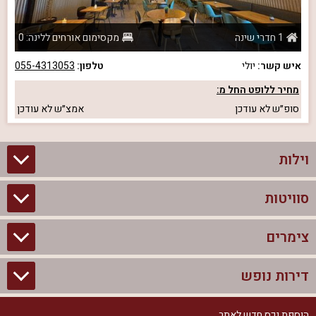
1 חדרי שינה
מקסימום אורחים ללינה: 0
איש קשר:
יולי
טלפון:
055-4313053
מחיר ללופט החל מ:
סופ״ש
לא עודכן
אמצ״ש
לא עודכן
וילות
סוויטות
וילות בצפון
וילות להשכרה
צימרים
סוויטות בצפון
וילות למשפחות
צימרים לזוגות עם בריכה פרטית
דירות נופש
צימרים בצפון
וילות למסיבת רווקים
סוויטות לזוגות
צימרים לזוגות
הוספת נכס חדש לאתר