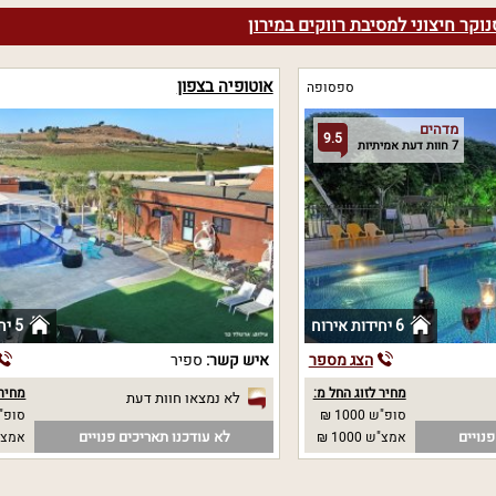
וקר חיצוני למסיבת רווקים במירון
אוטופיה בצפון
ספסופה
מדהים
9.5
7 חוות דעת אמיתיות
6 יחידות אירוח
5 יחידות אירוח
הצג מספר
איש קשר:
ספיר
מחיר לזוג החל מ:
מחיר 
לא נמצאו חוות דעת
סופ"ש 1000 ₪
סופ"ש
נויים
לא עודכנו תאריכים פנויים
אמצ"ש 1000 ₪
אמצ"