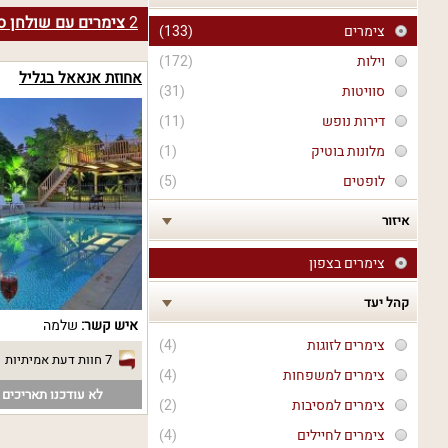
2
צימרים עם שולחן סנ
צימרים
(133)
וילות
(172)
אחוזת אנאאל בגליל
סוויטות
(31)
דירות נופש
(11)
מלונות בוטיק
(1)
לופטים
(5)
איזור
צימרים בצפון
קהל יעד
איש קשר:
שלמה
צימרים לזוגות
(4)
7 חוות דעת אמיתיות
צימרים למשפחות
(4)
לא עודכנו תאריכים פ
צימרים למסיבות
(2)
צימרים לחיילים
(4)