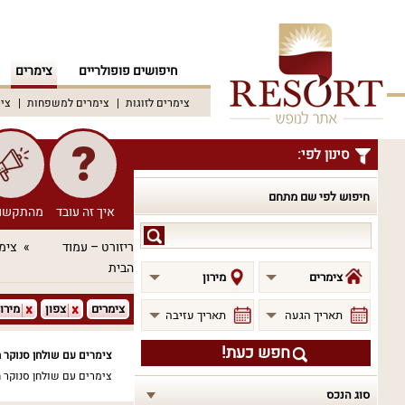
חיפושים פופולריים
צימרים
צימרים לזוגות
צימרים למשפחות
צימ
סינון לפי:
חיפוש לפי שם מתחם
איך זה עובד
מהתקשו
חיפוש
ריזורט – עמוד
צימ
לפי
הבית
שם
צימרים
מירון
מתחם
צימרים
צפון
מירון
תאריך הגעה
תאריך עזיבה
חפש כעת!
צימרים עם שולחן סנוקר ח
צימרים עם שולחן סנוקר 
סוג הנכס