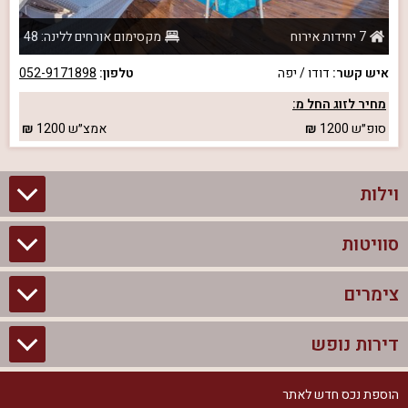
7 יחידות אירוח
מקסימום אורחים ללינה: 48
איש קשר:
דודו / יפה
טלפון:
052-9171898
מחיר לזוג החל מ:
סופ״ש
1200
אמצ״ש
1200
וילות
סוויטות
וילות בצפון
וילות להשכרה
צימרים
סוויטות בצפון
וילות למשפחות
צימרים לזוגות עם בריכה פרטית
דירות נופש
צימרים בצפון
וילות למסיבת רווקים
סוויטות לזוגות
צימרים לזוגות
הוספת נכס חדש לאתר
דירות נופש בצפון