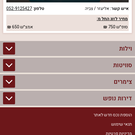
איש קשר:
אליעזר / צביה
טלפון:
052-9125427
מחיר לזוג החל מ:
סופ״ש
750
אמצ״ש
650
וילות
סוויטות
וילות בצפון
וילות להשכרה
צימרים
סוויטות בצפון
וילות למשפחות
צימרים לזוגות עם בריכה פרטית
דירות נופש
צימרים בצפון
וילות למסיבת רווקים
סוויטות לזוגות
צימרים לזוגות
הוספת נכס חדש לאתר
דירות נופש בצפון
וילות למסיבת רווקות
צימרים יוקרתיים
תנאי שימוש
צימרים למשפחות
דירות נופש להשכרה
וילות נופש
מדיניות פרטיות