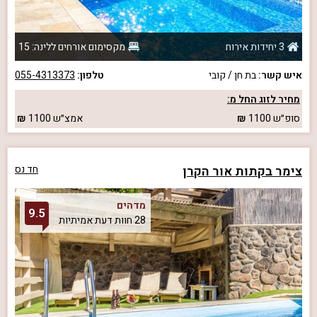
3 יחידות אירוח
מקסימום אורחים ללינה: 15
איש קשר:
בת חן / קובי
טלפון:
055-4313373
מחיר לזוג החל מ:
סופ״ש
1100
אמצ״ש
1100
צימר בקתות אור הקרן
חד נס
מדהים
9.5
28 חוות דעת אמיתיות