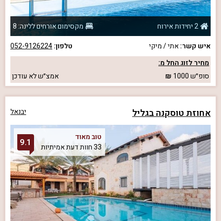
2 יחידות אירוח
מקסימום אורחים ללינה: 8
איש קשר:
אתי / מיקי
טלפון:
052-9126224
מחיר לזוג החל מ:
סופ״ש
1000
אמצ״ש
לא עודכן
אחוזת טוסקנה בגליל
יבנאל
טוב מאוד
9.1
33 חוות דעת אמיתיות