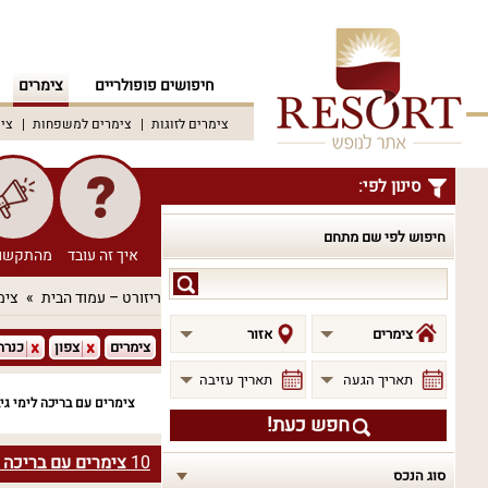
חיפושים פופולריים
צימרים
צימרים לזוגות
צימרים למשפחות
צימ
סינון לפי:
חיפוש לפי שם מתחם
איך זה עובד
מהתקשו
חיפוש
ריזורט – עמוד הבית
צימ
לפי
שם
צימרים
אזור
צימרים
צפון
כנרת
מתחם
תאריך הגעה
תאריך עזיבה
צימרים עם בריכה לימי גי
חפש כעת!
10
צימרים עם בריכה ל
סוג הנכס