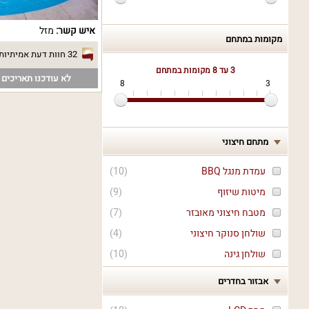
איש קשר:
מזל
מקומות במתחם
32 חוות דעת אמיתיות
3 עד 8
מקומות במתחם
לא עודכנו תאריכים פ
8
3
מתחם חיצוני
עמדת מנגל BBQ
(
10
)
מיטות שיזוף
(
9
)
מטבח חיצוני מאובזר
(
7
)
שולחן סנוקר חיצוני
(
4
)
שולחן גינה
(
10
)
אבזור בחדרים