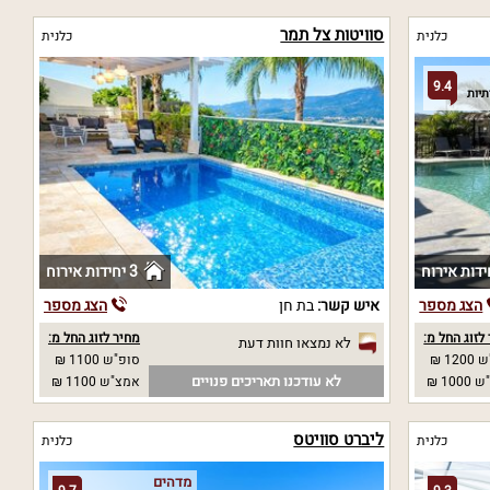
סוויטות צל תמר
כלנית
כלנית
9.4
3 יחידות אירוח
הצג מספר
איש קשר:
בת חן
הצג מספר
לזוג החל מ:
מחיר לזוג החל מ:
לא נמצאו חוות דעת
12 ₪
סופ"ש 1100 ₪
לא עודכנו תאריכים פנויים
10 ₪
אמצ"ש 1100 ₪
ליברט סוויטס
כלנית
כלנית
מדהים