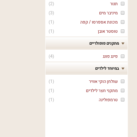
תנור
(
2
)
מיניבר מים
(
3
)
מכונת אספרסו / קפה
(
1
)
טוסטר אובן
(
1
)
מתקנים פופולריים
פינג פונג
(
4
)
במיוחד לילדים
שולחן הוקי אוויר
(
1
)
מתקני חצר לילדים
(
1
)
טרמפולינה
(
1
)