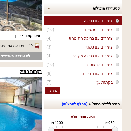
קטגוריות מובילות
צימרים עם בריכה
צימרים רומנטיים
(10)
איש קשר:
לירון
צימרים עם בריכה מחוממת
(4)
19 חוות דעת אמיתיות
צימרים עם ג'קוזי
(3)
צימרים עם בריכה מקורה
(4)
לא עודכנו תאריכים פ
צימרים להשכרה
(10)
בקתות המזל
צימרים עם מחירים
(8)
בקתות עץ
(7)
הצג עוד
מחיר ללילה בסופ“ש
(החלף לאמצ“ש)
950 - 1300 ש"ח
1300 ₪
950 ₪