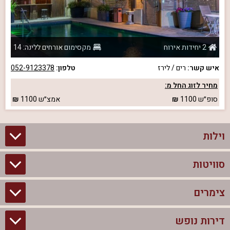
2 יחידות אירוח
מקסימום אורחים ללינה: 14
איש קשר:
רים / לירז
טלפון:
052-9123378
מחיר לזוג החל מ:
סופ״ש
1100
אמצ״ש
1100
וילות
סוויטות
וילות בצפון
וילות להשכרה
צימרים
סוויטות בצפון
וילות למשפחות
צימרים לזוגות עם בריכה פרטית
דירות נופש
צימרים בצפון