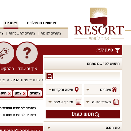
חיפושים פופולריים
צימרים
צימרים לזוגות
צימרים למשפחות
צימ
סינון לפי:
חיפוש לפי שם מתחם
איך זה עובד
מהתקשו
חיפוש
ריזורט – עמוד הבית
צימ
לפי
שם
צימרים
חיפה והקריות
צימרים
צפון
חיפה
מתחם
תאריך הגעה
תאריך עזיבה
צימרים למסיבת שחרור בח
חפש כעת!
צימרים למסיבת שחרור ב
סוג הנכס