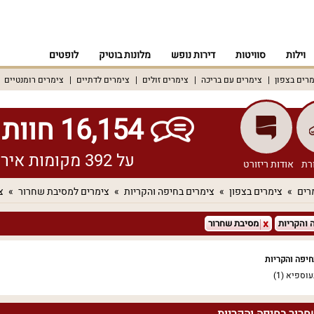
וילות
סוויטות
דירות נופש
מלונות בוטיק
לופטים
רים בצפון
צימרים עם בריכה
צימרים זולים
צימרים לדתיים
צימרים רומנטיים
16,154 חוות דעת אמיתיות!
על 392 מקומות אירוח שונים ברחבי הארץ
רת
אודות ריזורט
רים
צימרים בצפון
צימרים בחיפה והקריות
צימרים למסיבת שחרור
צ
 והקריות
מסיבת שחרור
יפה והקריות
עוספיא
(1)