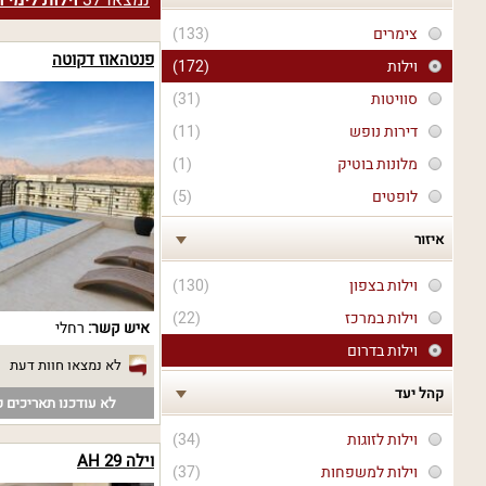
נמצאו
37
וילות לימי 
צימרים
(133)
פנטהאוז דקוטה
וילות
(172)
סוויטות
(31)
דירות נופש
(11)
מלונות בוטיק
(1)
לופטים
(5)
איזור
וילות בצפון
(130)
וילות במרכז
(22)
איש קשר:
רחלי
וילות בדרום
לא נמצאו חוות דעת
קהל יעד
לא עודכנו תאריכים פ
וילות לזוגות
(34)
וילה 29 AH
וילות למשפחות
(37)