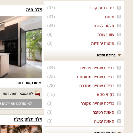
בית כנסת קרוב
(
37
)
וילה מיה
מיחם
(
31
)
פלטה לשבת
(
34
)
שעון שבת
(
8
)
מיטות יהודיות
(
3
)
בריכה וספא
בריכת שחייה פרטית
(
34
)
בריכת שחייה מחוממת
(
25
)
איש קשר:
רועי
בריכת שחייה מגודרת
(
28
)
לא נמצאו חוות דעת
ג'קוזי ספא
(
15
)
בריכת שחייה מקורה
(
3
)
לא עודכנו תאריכים פ
סאונה רטובה
(
3
)
וילה תלתן אילת
סאונה יבשה
(
3
)
מה יש במטבח