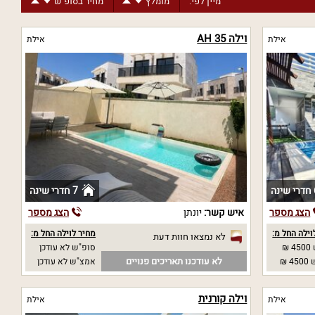
מיין לפי:
מומלץ
מחיר בסופ"ש
וילה AH 35
אילת
אילת
נה
7 חדרי שינה
הצג מספר
איש קשר:
יונתן
הצג מספר
וילה החל מ:
מחיר לוילה החל מ:
לא נמצאו חוות דעת
₪
סופ"ש לא עודכן
לא עודכנו תאריכים פנויים
 ₪
אמצ"ש לא עודכן
וילה קורנית
אילת
אילת