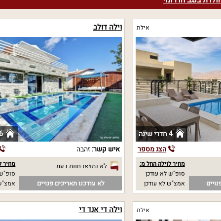
הולדת בנגב הדרומי
וילה דולב
אילת
4 חדרי שינה
6 חדרי שי
הצג מספר
איש קשר:
זהבה
מחיר לוילה החל מ:
מחיר ל
לא נמצאו חוות דעת
סופ"ש לא עודכן
סופ"ש 4500 
נויים
לא עודכנו תאריכים פנויים
אמצ"ש לא עודכן
אמצ"ש 4500
וילה די אנד די
אילת