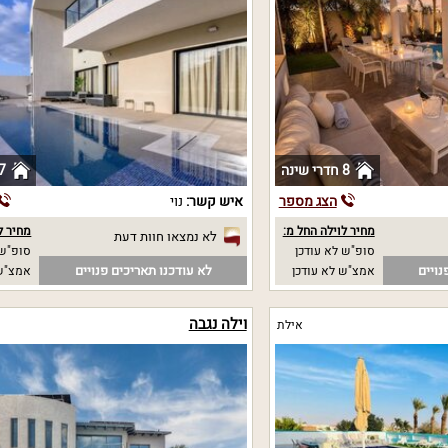
8 חדרי שינה
7 חדרי שי
הצג מספר
איש קשר:
נוי
מחיר לוילה החל מ:
מחיר ל
לא נמצאו חוות דעת
סופ"ש לא עודכן
סופ"ש 
נויים
לא עודכנו תאריכים פנויים
אמצ"ש לא עודכן
אמצ"ש 
וילה נגבה
אילת