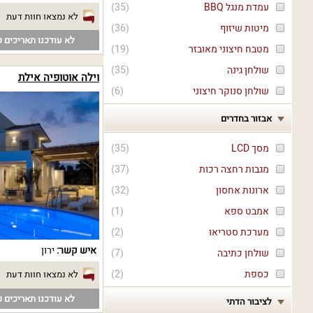
עמדת מנגל BBQ
(
35
)
לא נמצאו חוות דעת
מיטות שיזוף
(
36
)
לא עודכנו תאריכים פ
מטבח חיצוני מאובזר
(
19
)
שולחן גינה
(
35
)
וילה אוטופיה אילת
שולחן סנוקר חיצוני
(
6
)
אבזור בחדרים
מסך LCD
(
35
)
מגבות רחצה רכות
(
37
)
ארונות אחסון
(
32
)
אמבט ספא
(
1
)
מערכת סטריאו
(
2
)
איש קשר:
ירון
שולחן כתיבה
(
7
)
כספת
(
2
)
לא נמצאו חוות דעת
לא עודכנו תאריכים פ
לציבור הדתי