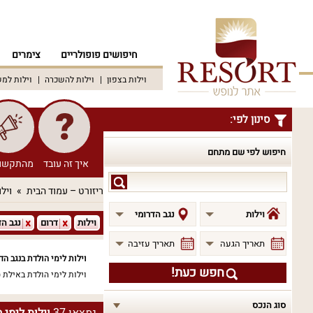
חיפושים פופולריים
צימרים
וילות בצפון
וילות להשכרה
וילות למ
סינון לפי:
חיפוש לפי שם מתחם
איך זה עובד
מהתקשו
חיפוש
ריזורט – עמוד הבית
וילו
לפי
שם
וילות
נגב הדרומי
וילות
דרום
נגב הד
מתחם
תאריך הגעה
תאריך עזיבה
וילות לימי הולדת בנגב הד
חפש כעת!
וילות לימי הולדת באילת
37)
סוג הנכס