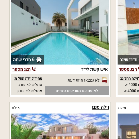
נה
6 חדרי שינה
הצג מספר
איש קשר:
לידר
הצג מספר
וילה החל מ:
מחיר לוילה החל מ:
לא נמצאו חוות דעת
₪
סופ"ש לא עודכן
לא עודכנו תאריכים פנויים
 ₪
אמצ"ש לא עודכן
וילה מנגו
אילת
אילת