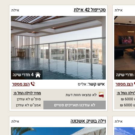
סקייפול 42 אילת
אילת
אילת
נה
4 חדרי שינה
הצג מספר
איש קשר:
אליס
הצג מספר
וילה החל מ:
מחיר לוילה החל מ:
לא נמצאו חוות דעת
₪
סופ"ש לא עודכן
לא עודכנו תאריכים פנויים
 ₪
אמצ"ש לא עודכן
וילה בוטיק אשכונה
אילת
אילת