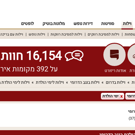
וילות
סוויטות
דירות נופש
מלונות בוטיק
לופטים
שפחות
וילות למסיבת רווקים
וילות למסיבת רווקות
וילות נופש
וילות עם בריכה
16,154 חוות דעת אמיתיות!
על 392 מקומות אירוח שונים ברחבי הארץ
רת
אודות ריזורט
ת
וילות בדרום
וילות בנגב הדרומי
וילות לימי הולדת
וילות לימי הולדת 
רומי
ימי הולדת
רומי
(