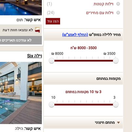
וילות קטנות
(1)
וילות עם מחירים
(24)
איש קשר:
תום
הצג עוד
לא נמצאו חוות דעת
מחיר ללילה בסופ“ש
(החלף לאמצ“ש)
לא עודכנו תאריכים פ
3500 - 8000 ש"ח
8000 ₪
3500 ₪
וילה Six
מקומות במתחם
3 עד 10
מקומות במתחם
10
3
מתחם חיצוני
איש קשר:
הילה