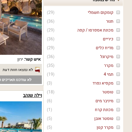
קומקום חשמלי
(
29
)
תנור
(
36
)
מכונת אספרסו / קפה
(
29
)
כיריים
(
36
)
מדיח כלים
(
29
)
מיקרוגל
(
36
)
איש קשר:
ירון
מקרר
(
35
)
לא נמצאו חוות דעת
תמי 4
(
19
)
לא עודכנו תאריכים פ
מקפיא נפרד
(
3
)
טוסטר
(
18
)
וילה שנהב
מיניבר מים
(
6
)
מכונת קרח
(
1
)
טוסטר אובן
(
5
)
מקרר קטן
(
5
)