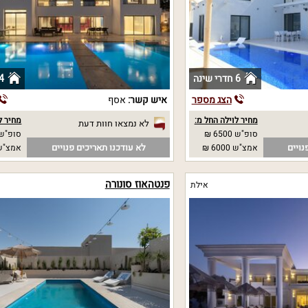
6 חדרי שינה
4 חדרי שי
הצג מספר
איש קשר:
אסף
מחיר לוילה החל מ:
מחיר ל
לא נמצאו חוות דעת
סופ"ש 6500 ₪
סופ"ש 
נויים
לא עודכנו תאריכים פנויים
אמצ"ש 6000 ₪
אמצ"ש 
פנטהאוז סונורה
אילת