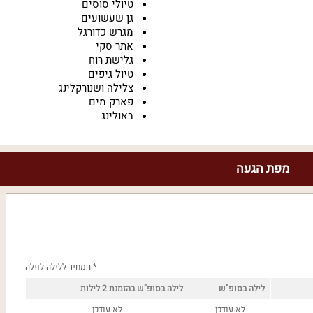
טיולי סוסים
גן שעשועים
מגרש כדורגל
אתר סקי
גלישת רוח
טיול גיפים
צלילה ושנורקלינג
פארק מים
באולינג
מפת הגעה
* המחיר ללילה לוילה
לילה בסופ"ש
לילה בסופ"ש בהזמנת 2 לילות
לא עודכן
לא עודכן