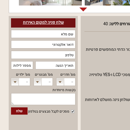
שלח פניה למקום האירוח
רחים ללינה:
40
יבור הדתי המחפשים פרטיות
הוילה כוללת 10 חדרי שינה מרווחים ו-6 חדרי רחצה מפוארים, ומסוגלת לארח בנוחות עד 40 אורחים ללינה. כל החדרים מצוידים בטכנולוגיה מתקדמת, כולל מסכי LCD ו-YES טלוויזיה
מס' חדרים
מס‘ מבוגרים
מס‘ ילדים
--
--
--
בקשות מיוחדות
ושולחן גינה מושלם לארוחות
שלח
מסכים לקבל מבצעים בטלפון