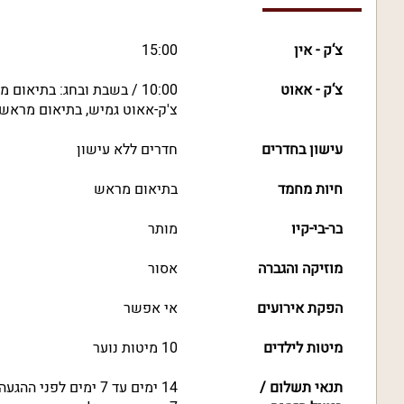
צ‘ק - אין
15:00
צ‘ק - אאוט
10:00 / בשבת ובחג: בתיאום מראש
צ'ק-אאוט גמיש, בתיאום מראש
עישון בחדרים
חדרים ללא עישון
חיות מחמד
בתיאום מראש
בר-בי-קיו
מותר
מוזיקה והגברה
אסור
הפקת אירועים
אי אפשר
מיטות לילדים
10 מיטות נוער
תנאי תשלום /
14 ימים עד 7 ימים לפני ההגעה - דמי ביטול של 50% מסך ההזמנה