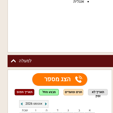
אנגלית
למעלה
הצג מספר
תאריך לא
חגים ומועדים
מבצע מוזל
תאריך תפוס
זמין
אוגוסט
2026
א
ב
ג
ד
ה
ו
שבת