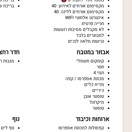
מספר חדרי רחצה: 6
בריכת ש
מקסימום אורחים לאירוע: 40
בריכת ש
מקסימום אורחים ללינה: 40
אינטרנט אלחוטי WIFI
חנייה פרטית
לא מקבלים מסיבות רועשות
למבוגרים בלבד
נגישות מלאה לנכים
אבזור במטבח
חדר רחצ
קומקום חשמלי
מגבות ר
תנור
תמי 4
מכונת אספרסו / קפה
מדיח כלים
כיריים
טוסטר אובן
מיקרוגל
טוסטר
ארוחות וכיבוד
נוף
קפסולות למכונת אספרסו
נוף לים