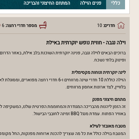
כללי
פנים הוילה
המתחם החיצוני והבריכה
חדרים:
10
מספר חדרי רחצה:
6
וילה נגבה - חווית נופש יוקרתית באילת
ברוכים הבאים לוילה נגבה, פנינה יוקרתית השוכנת בלב אילת, באזור הדר
ופינוק בלתי נשכח.
לינה יוקרתית ונוחות מקסימלית
בלוויין, לצד ארונות אחסון מרווחים.
מתחם חיצוני מפנק
זה הזמן ליהנות מהבריכה המגודרת והמחוממת הפרטית שלנו, המשקיפה לנוף 
באוויר הפתוח. עמדת מנגל BBQ זמינה לחובבי הבישול.
מטבח מאובזר לעילא
המטבח בוילה כולל את כל מה שצריך להכנת ארוחות מפנקות, החל מקומקום