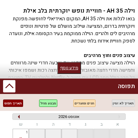
וילה AH 35 - חוויית נופש יוקרתית בלב אילת
בואו לגלות את וילה AH 35, המקום האידיאלי לחופשה מפנקת
ויוקרתית בדרום, המציעה שילוב מושלם של פרטיות ונופים
מרהיבים לים ולהרים. הוילה ממוקמת בעיר הקסומה אילת, ונועדה
לספק חוויית אירוח בלתי נשכחת.
עיצוב פנים וחוץ מרהיבים
הוילה מציעה עיצוב פנים מהפנט עם שבעה חדרי שינה מרווחים
מידע נוסף
וחמישה חדרי רחצה מאובזרים במגבות רחצה רכות ושמפו איכותי.
כל חדר כולל מסך LCD עם גישה ל-Netflix ולסלקום TV. המטבח
מאובזר בקפידה עם מכונת אספרסו, מדיח כלים ותמי 4, כך שתוכלו
תפוסה
ליהנות מארוחות גורמה במקום.
תאריך לא זמין
חגים ומועדים
מבצע מוזל
תאריך תפוס
מתחם חיצוני מפנק
המתחם החיצוני מציע חוויית נופש ייחודית עם בריכת שחייה פרטית
אוגוסט 2026
ומגודרת, מטבח חיצוני מאובזר, ערסל פסטורלי ופינות ישיבה נוחות.
א
ב
ג
ד
ה
ו
ש
לאוהבי המנגל, קיימת עמדת BBQ מאובזרת. המתחם מתאים
1
לאירועים (בתיאום מראש) ומציע חנייה פרטית לנוחות האורחים.