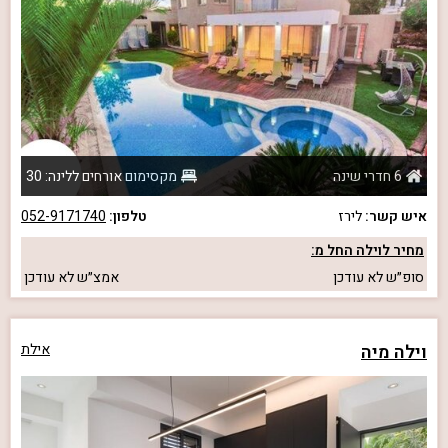
6 חדרי שינה
מקסימום אורחים ללינה: 30
איש קשר:
לירז
טלפון:
052-9171740
מחיר לוילה החל מ:
סופ״ש
לא עודכן
אמצ״ש
לא עודכן
וילה מיה
אילת