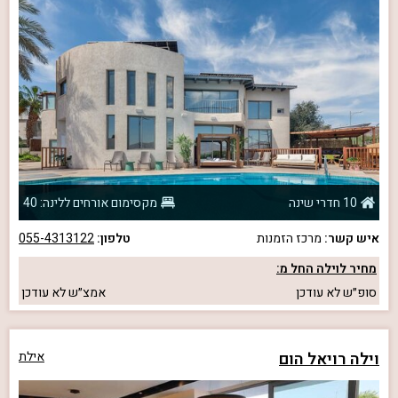
10 חדרי שינה
מקסימום אורחים ללינה: 40
איש קשר:
מרכז הזמנות
טלפון:
055-4313122
מחיר לוילה החל מ:
סופ״ש
לא עודכן
אמצ״ש
לא עודכן
וילה רויאל הום
אילת