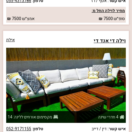
איש קשר:
אסף / רז
טלפון:
055-4313786
מחיר לוילה החל מ:
סופ״ש
7500
אמצ״ש
7500
וילה די אנד די
אילת
4 חדרי שינה
מקסימום אורחים ללינה: 14
איש קשר:
דין / דייב
טלפון:
052-9171155