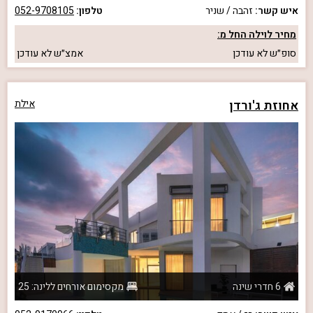
איש קשר:
זהבה / שניר
טלפון:
052-9708105
מחיר לוילה החל מ:
סופ״ש
לא עודכן
אמצ״ש
לא עודכן
אחוזת ג'ורדן
אילת
6 חדרי שינה
מקסימום אורחים ללינה: 25