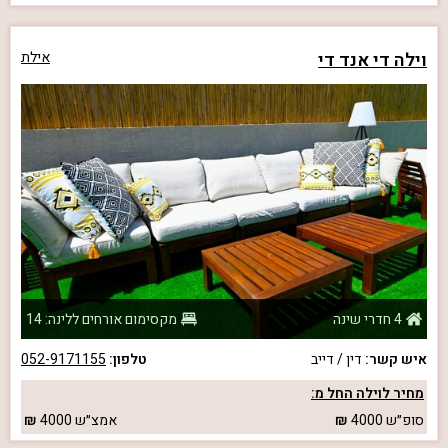
וילה די אנד די
אילת
4 חדרי שינה
מקסימום אורחים ללינה: 14
איש קשר:
דין / דייב
טלפון:
052-9171155
מחיר לוילה החל מ:
סופ״ש
4000
אמצ״ש
4000