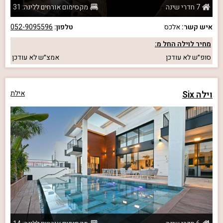
7 חדרי שינה
מקסימום אורחים ללינה: 31
איש קשר:
אלכס
טלפון:
052-9095596
מחיר לוילה החל מ:
סופ״ש
לא עודכן
אמצ״ש
לא עודכן
וילה Six
אילת