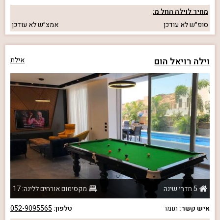
מחיר לוילה החל מ:
סופ״ש
לא עודכן
אמצ״ש
לא עודכן
וילה רויאל הום
אילת
5 חדרי שינה
מקסימום אורחים ללינה: 17
איש קשר:
תומר
טלפון:
052-9095565