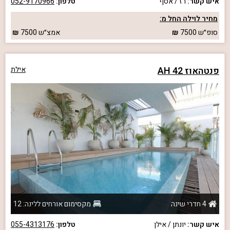
איש קשר:
רז / אסף
טלפון:
052-9170966
מחיר לוילה החל מ:
סופ״ש
7500
אמצ״ש
7500
פנטהאוז AH 42
אילת
4 חדרי שינה
מקסימום אורחים ללינה: 12
איש קשר:
יונתן / אילן
טלפון:
055-4313176