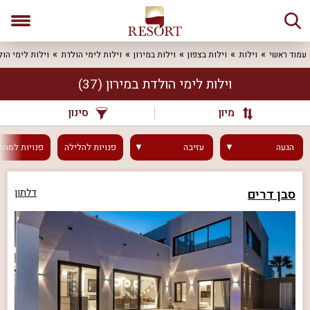
עמוד ראשי
וילות
וילות בצפון
וילות במירון
וילות לימי הולדת
וילות לימי הול
וילות לימי הולדת במירון
(37)
מיון
סינון
הגעה
עזיבה
פנויות
להלילה
פנויות
למחר
סבן דרים
דלתון