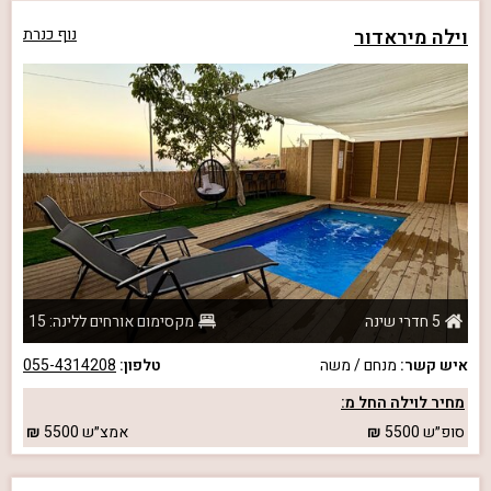
וילה מיראדור
נוף כנרת
5 חדרי שינה
מקסימום אורחים ללינה: 15
איש קשר:
מנחם / משה
טלפון:
055-4314208
מחיר לוילה החל מ:
סופ״ש
5500
אמצ״ש
5500