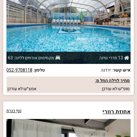
13 חדרי שינה
מקסימום אורחים ללינה: 63
איש קשר:
ירדנה
טלפון:
052-9708118
מחיר לוילה החל מ:
סופ״ש
לא עודכן
אמצ״ש
לא עודכן
אחוזת רוורי
נוף כנרת