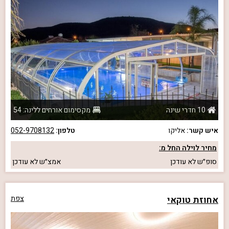
10 חדרי שינה
מקסימום אורחים ללינה: 54
איש קשר:
אליקו
טלפון:
052-9708132
מחיר לוילה החל מ:
סופ״ש
לא עודכן
אמצ״ש
לא עודכן
אחוזת טוקאי
צפת