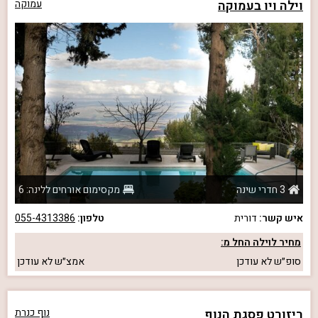
וילה ויו בעמוקה
עמוקה
3 חדרי שינה
מקסימום אורחים ללינה: 6
איש קשר:
דורית
טלפון:
055-4313386
מחיר לוילה החל מ:
סופ״ש
לא עודכן
אמצ״ש
לא עודכן
ריזורט פסגת הנוף
נוף כנרת