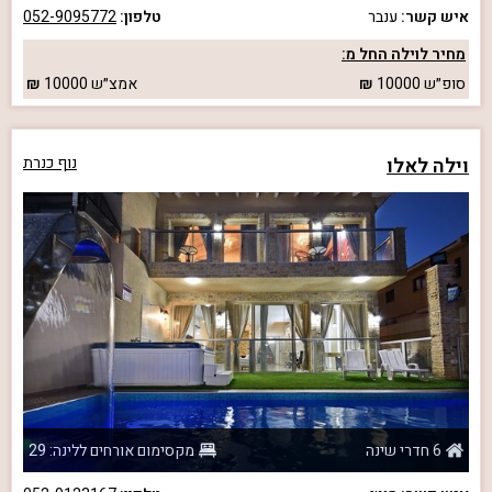
איש קשר:
ענבר
טלפון:
052-9095772
מחיר לוילה החל מ:
סופ״ש
10000
אמצ״ש
10000
וילה לאלו
נוף כנרת
6 חדרי שינה
מקסימום אורחים ללינה: 29