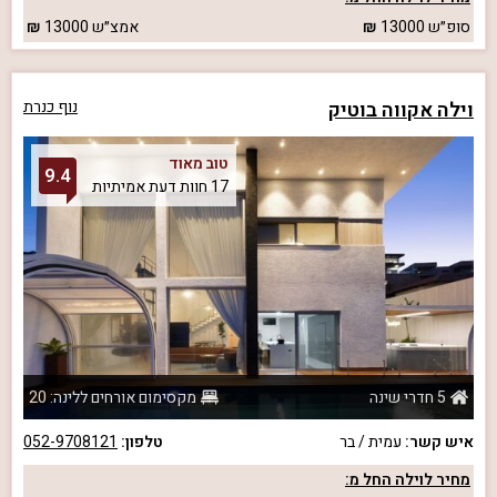
סופ״ש
13000
אמצ״ש
13000
וילה אקווה בוטיק
נוף כנרת
טוב מאוד
9.4
17 חוות דעת אמיתיות
5 חדרי שינה
מקסימום אורחים ללינה: 20
איש קשר:
עמית / בר
טלפון:
052-9708121
מחיר לוילה החל מ: