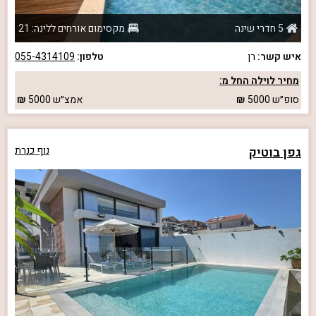
5 חדרי שינה
מקסימום אורחים ללינה: 21
איש קשר:
רן
טלפון:
055-4314109
מחיר לוילה החל מ:
סופ״ש
5000
אמצ״ש
5000
גפן בוטיק
נוף כנרת