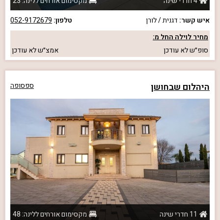
4 חדרי שינה
מקסימום אורחים ללינה: 23
איש קשר:
דגנית / לורן
טלפון:
052-9172679
מחיר לוילה החל מ:
סופ״ש
לא עודכן
אמצ״ש
לא עודכן
היהלום שבחושן
ספסופה
11 חדרי שינה
מקסימום אורחים ללינה: 48