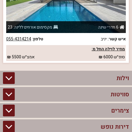
6 חדרי שינה
מקסימום אורחים ללינה: 23
איש קשר:
יניב
טלפון:
055-4314214
מחיר לוילה החל מ:
סופ״ש
6000
אמצ״ש
5500
וילות
סוויטות
וילות בצפון
וילות להשכרה
צימרים
סוויטות בצפון
וילות למשפחות
צימרים לזוגות עם בריכה פרטית
דירות נופש
צימרים בצפון